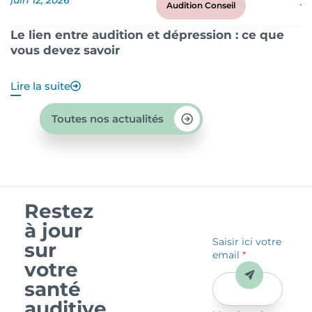
Audition Conseil
Le lien entre audition et dépression : ce que
P
vous devez savoir
?
Lire la suite
Li
Toutes nos actualités
Restez
à jour
Saisir ici votre
sur
email
*
votre
Envoyer
santé
auditive