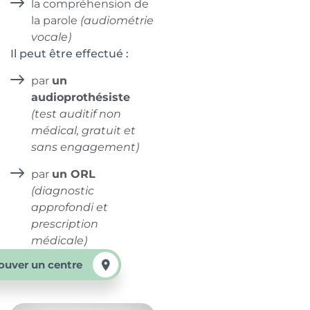
la compréhension de
la parole
(audiométrie
vocale)
Il peut être effectué :
par
un
audioprothésiste
(test auditif non
médical, gratuit et
sans engagement)
par
un ORL
(diagnostic
approfondi et
prescription
médicale)
ouver un centre