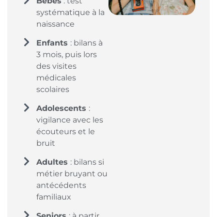
Bébés
: test
systématique à la
naissance
Enfants
: bilans à
3 mois, puis lors
des visites
médicales
scolaires
Adolescents
:
vigilance avec les
écouteurs et le
bruit
Adultes
: bilans si
métier bruyant ou
antécédents
familiaux
Seniors
: à partir