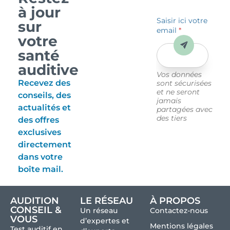
à jour
Saisir ici votre
sur
email
*
votre
Envoyer
santé
auditive
Vos données
Recevez des
sont sécurisées
et ne seront
conseils, des
jamais
actualités et
partagées avec
des tiers
des offres
exclusives
directement
dans votre
boîte mail.
AUDITION
LE RÉSEAU
À PROPOS
CONSEIL &
Un réseau
Contactez-nous
VOUS
d’expertes et
Mentions légales
Test auditif en