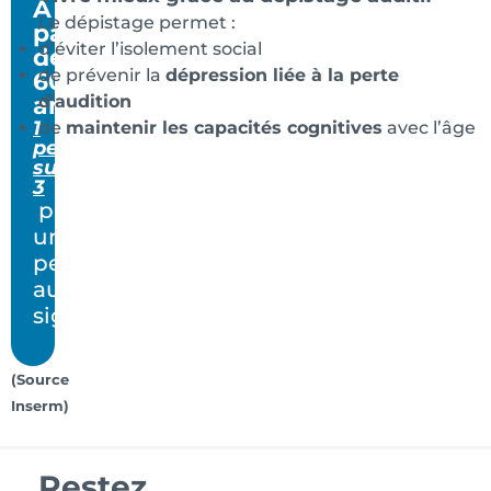
À
Le dépistage permet :
partir
d’éviter l’isolement social
de
de prévenir la
dépression liée à la perte
60
ans
d’audition
1
de
maintenir les capacités cognitives
avec l’âge
personne
sur
3
présente
une
perte
auditive
significative
(Source
Inserm)
Restez