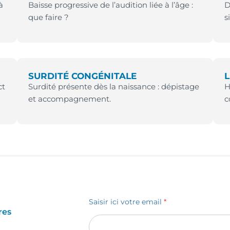
à
Baisse progressive de l’audition liée à l’âge :
D
que faire ?
s
SURDITÉ CONGÉNITALE
L
ct
Surdité présente dès la naissance : dépistage
H
et accompagnement.
c
Saisir ici votre email
*
res