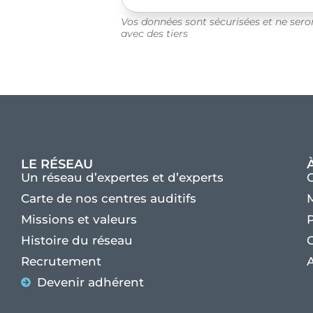
Vos données sont sécurisées et ne ser
avec des tiers
LE RÉSEAU
Un réseau d’expertes et d’experts
Carte de nos centres auditifs
M
Missions et valeurs
P
Histoire du réseau
C
Recrutement
A
Devenir adhérent