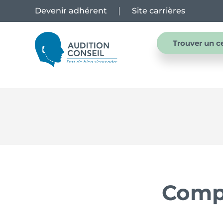
Devenir adhérent
Site carrières
Trouver un c
Compr