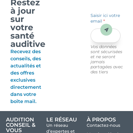
Restez
à jour
Saisir ici votre
sur
email
*
votre
Envoyer
santé
auditive
Vos données
Recevez des
sont sécurisées
et ne seront
conseils, des
jamais
actualités et
partagées avec
des tiers
des offres
exclusives
directement
dans votre
boîte mail.
AUDITION
LE RÉSEAU
À PROPOS
CONSEIL &
Un réseau
Contactez-nous
VOUS
d’expertes et