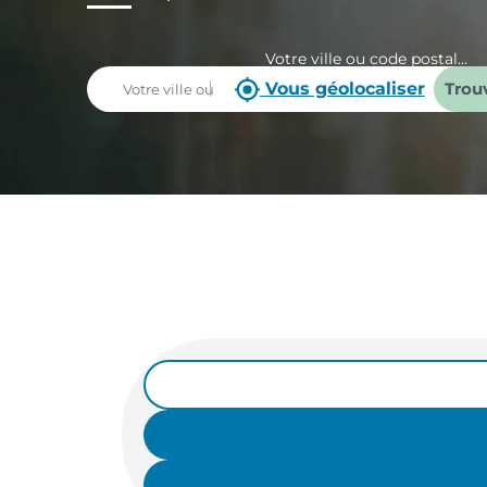
Votre ville ou code postal...
Vous géolocaliser
Trou