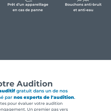
Prêt d’un appareillage
Bouchons anti-bruit
en cas de panne
et anti-eau
otre Audition
auditif
gratuit dans un de nos
né par
nos experts de l'audition
.
es pour évaluer votre audition
 engagement. Un premier pas vers