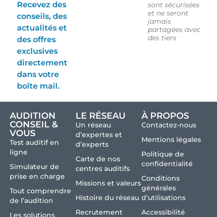
Recevez des
sont sécurisées
et ne seront
conseils, des
jamais
actualités et
partagées avec
des tiers
des offres
exclusives
directement
dans votre
boîte mail.
AUDITION
LE RÉSEAU
À PROPOS
CONSEIL &
Un réseau
Contactez-nous
VOUS
d’expertes et
Mentions légales
Test auditif en
d’experts
ligne
Politique de
Carte de nos
confidentialité
Simulateur de
centres auditifs
prise en charge
Conditions
Missions et valeurs
générales
Tout comprendre
Histoire du réseau
d’utilisations
de l’audition
Recrutement
Accessibilité
Les solutions