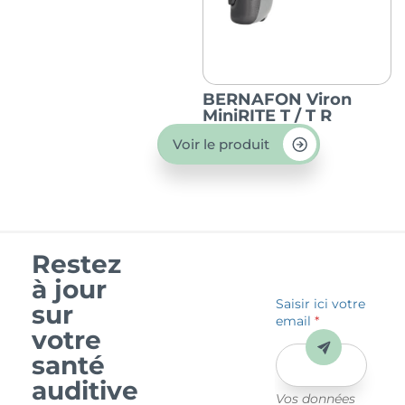
BERNAFON Viron
MiniRITE T / T R
Voir le produit
Restez
à jour
Saisir ici votre
sur
email
*
votre
Envoyer
santé
auditive
Vos données