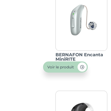
BERNAFON Encanta
MiniRITE
Voir le produit