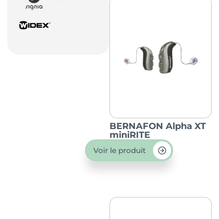
BERNAFON Alpha XT
miniRITE
Voir le produit