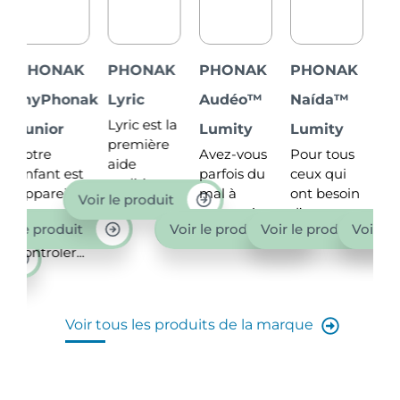
K
PHONAK
PHONAK
PHONAK
PHONAK
ak
Lyric
Audéo™
Naída™
Sky
Lyric est la
Lumity
Lumity
Lumity
première
Avez-vous
Pour tous
Vous
aide
t
parfois du
ceux qui
recherchez
auditive
,
mal à
ont besoin
pour votre
Voir le produit
100%...
percevoir
d’un...
enfant
t
Voir le produit
Voir le produit
Voir le produit
les...
une aide
.
auditive moder
Voir tous les produits de la marque