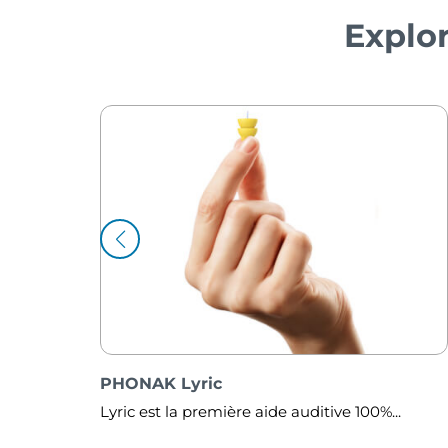
Explor
PHONAK Audéo™ Lumity
100%...
Avez-vous parfois du mal à percevoir les..