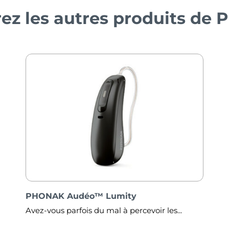
ez les autres produits de
PHONAK Naída™ Lumity
.
Pour tous ceux qui ont besoin d’un...