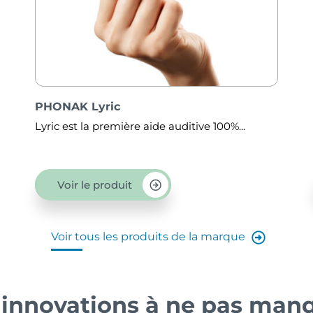
PHONAK Audéo™ Lumity
itive 100%...
Avez-vous parfois du mal à percevoir 
Voir le produit
Voir tous les produits de la marque
 innovations à ne pas man