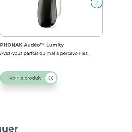
PHONAK Naída™ Lumity
les...
Pour tous ceux qui ont besoin d’un...
Voir le produit
quer