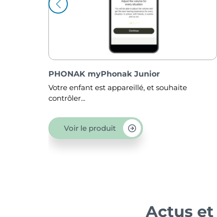
 Junior
PHONAK Lyric
illé, et souhaite
Lyric est la première aide aud
Voir le produit
Actus et