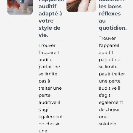
auditif
les bons
adapté à
réflexes
votre
au
style de
quotidien.
vie.
Trouver
Trouver
l’appareil
l’appareil
auditif
auditif
parfait ne
parfait ne
se limite
se limite
pas à traiter
pas à
une perte
traiter une
auditive il
perte
s’agit
auditive il
également
s’agit
de choisir
également
une
de choisir
solution
une