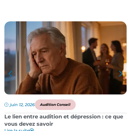
juin 12, 2026
Audition Conseil
Le lien entre audition et dépression : ce que
P
vous devez savoir
a
Lire la suite
Li