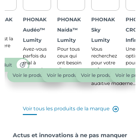
PHONAK
PHONAK
PHONAK
PHONAK
Audéo™
Naída™
Sky
CROS
Lumity
Lumity
Lumity
Infinio
Avez-vous
Pour tous
Vous
Une écoute
parfois du
ceux qui
recherchez
optimisée
mal à
ont besoin
pour votre
pour les
percevoir
d’un...
enfant
personnes
ir le produit
Voir le produit
Voir le produit
Voir le produit
les...
une aide
souffrant...
auditive moderne...
Voir tous les produits de la marque
Actus et innovations à ne pas manquer