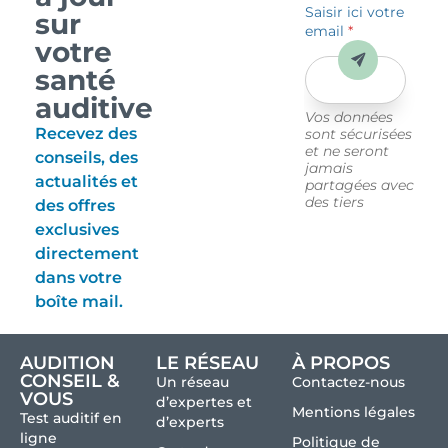
Saisir ici votre
sur
email
*
votre
Envoyer
santé
auditive
Vos données
Recevez des
sont sécurisées
et ne seront
conseils, des
jamais
actualités et
partagées avec
des tiers
des offres
exclusives
directement
dans votre
boîte mail.
AUDITION
LE RÉSEAU
À PROPOS
CONSEIL &
Un réseau
Contactez-nous
VOUS
d’expertes et
Mentions légales
Test auditif en
d’experts
ligne
Politique de