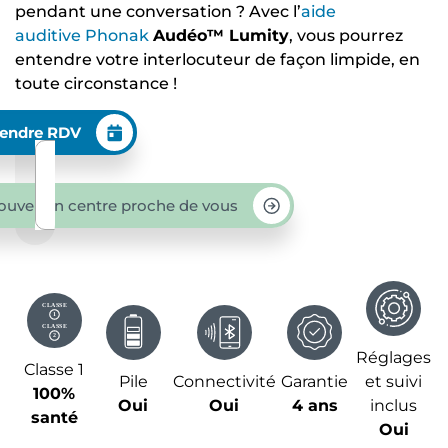
pendant une conversation ? Avec l’
aide
auditive
Phonak
Audéo™ Lumity
, vous pourrez
entendre votre interlocuteur de façon limpide, en
toute circonstance !
endre RDV
ouver un centre proche de vous
Réglages
Classe 1
Pile
Connectivité
Garantie
et suivi
100%
Oui
Oui
4 ans
inclus
santé
Oui