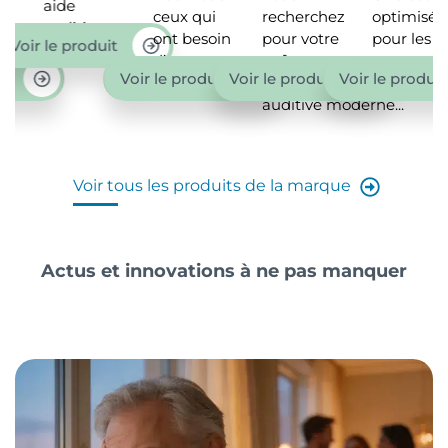
aide
ceux qui
recherchez
optimisée
auditive
ont besoin
pour votre
pour les
ir le produit
100%...
d’un...
enfant
personnes
Voir le produit
Voir le produit
Voir le produit
une aide
souffrant...
auditive moderne...
Voir tous les produits de la marque
Actus et innovations à ne pas manquer