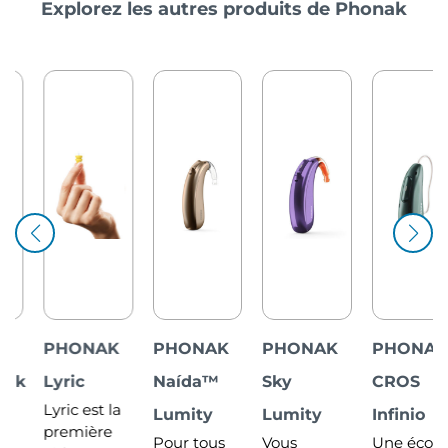
Explorez les autres produits de Phonak
PHONAK
PHONAK
PHONAK
PHONAK
Lyric
Naída™
Sky
CROS
Lyric est la
Lumity
Lumity
Infinio
première
Pour tous
Vous
Une écoute