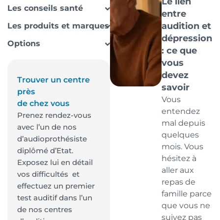
Le lien
Les conseils santé
entre
audition et
Les produits et marques
dépression
Options
: ce que
vous
devez
Trouver un centre
savoir
près
Vous
de chez vous
entendez
Prenez rendez-vous
mal depuis
avec l’un de nos
quelques
d’audioprothésiste
mois. Vous
diplômé d’Etat.
hésitez à
Exposez lui en détail
aller aux
vos difficultés et
repas de
effectuez un premier
famille parce
test auditif dans l’un
que vous ne
de nos centres
suivez pas