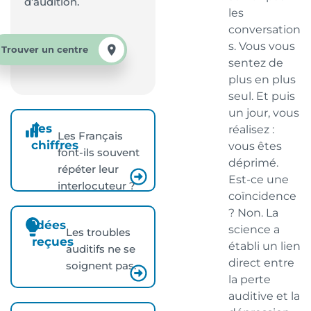
d’audition.
les
conversation
s. Vous vous
Trouver un centre
sentez de
plus en plus
seul. Et puis
un jour, vous
Les
réalisez :
Les Français
chiffres
vous êtes
font-ils souvent
déprimé.
répéter leur
Est-ce une
interlocuteur ?
coïncidence
? Non. La
Idées
science a
Les troubles
reçues
établi un lien
auditifs ne se
direct entre
soignent pas.
la perte
auditive et la