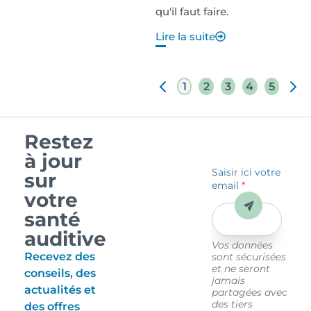
qu'il faut faire.
Lire la suite
1
2
3
4
5
Restez
à jour
Saisir ici votre
sur
email
*
votre
Envoyer
santé
auditive
Vos données
Recevez des
sont sécurisées
et ne seront
conseils, des
jamais
actualités et
partagées avec
des tiers
des offres