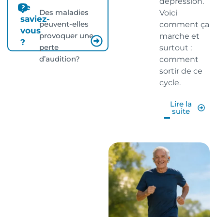
dépression.
Le
Des maladies
Voici
saviez-
peuvent-elles
comment ça
vous
provoquer une
marche et
?
perte
surtout :
d’audition?
comment
sortir de ce
cycle.
Lire la
suite