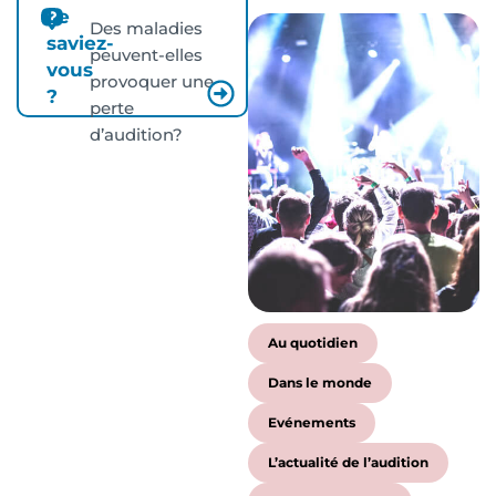
Le
Des maladies
saviez-
peuvent-elles
vous
provoquer une
?
perte
d’audition?
Au quotidien
Dans le monde
Evénements
L’actualité de l’audition