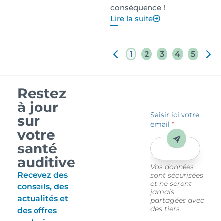
conséquence !
Lire la suite
1
2
3
4
5
Restez
à jour
Saisir ici votre
sur
email
*
votre
Envoyer
santé
auditive
Vos données
Recevez des
sont sécurisées
et ne seront
conseils, des
jamais
actualités et
partagées avec
des tiers
des offres