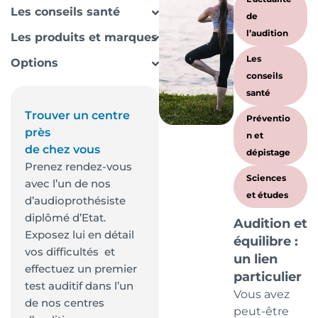
Les conseils santé
de
l’audition
Les produits et marques
Les
Options
conseils
santé
Trouver un centre
Préventio
près
n et
de chez vous
dépistage
Prenez rendez-vous
Sciences
avec l’un de nos
et études
d’audioprothésiste
diplômé d’Etat.
Audition et
Exposez lui en détail
équilibre :
vos difficultés et
un lien
effectuez un premier
particulier
test auditif dans l’un
Vous avez
de nos centres
peut-être