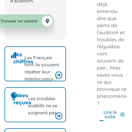
d’audition.
déjà
entendu
dire que
Trouver un centre
perte de
l'audition et
troubles de
l'équilibre
vont
Les
Les Français
souvent de
chiffres
font-ils souvent
pair… Mais
répéter leur
savez-vous
interlocuteur ?
ce qui
provoque ce
Idées
phénomène
Les troubles
reçues
?
auditifs ne se
Lire la
soignent pas.
suite