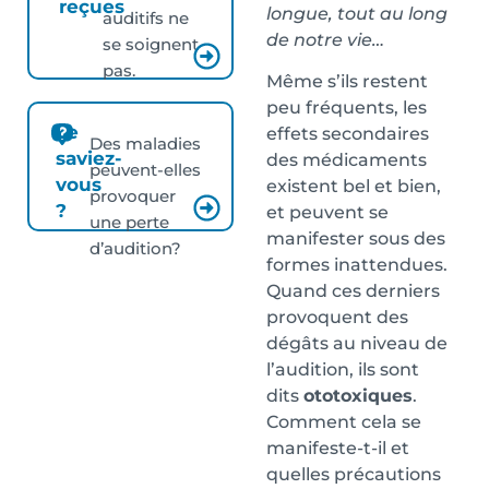
reçues
longue, tout au long
auditifs ne
de notre vie…
se soignent
pas.
Même s’ils restent
peu fréquents, les
Le
effets secondaires
Des maladies
saviez-
des médicaments
peuvent-elles
vous
existent bel et bien,
provoquer
?
et peuvent se
une perte
manifester sous des
d’audition?
formes inattendues.
Quand ces derniers
provoquent des
dégâts au niveau de
l’audition, ils sont
dits
ototoxiques
.
Comment cela se
manifeste-t-il et
quelles précautions