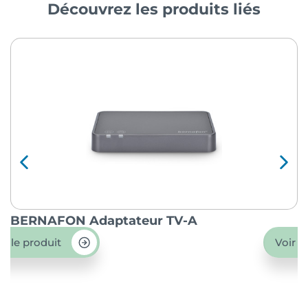
Découvrez les produits liés
BERNAFON Adaptateur TV-A
O
ir le produit
Voir l