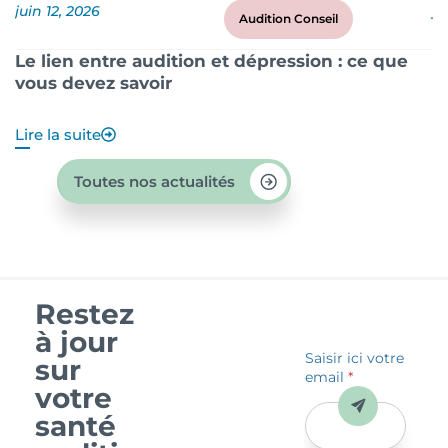
juin 12, 2026
ju
Audition Conseil
Le lien entre audition et dépression : ce que
P
vous devez savoir
?
Lire la suite
Li
Toutes nos actualités
Restez
à jour
Saisir ici votre
sur
email
*
votre
Envoyer
santé