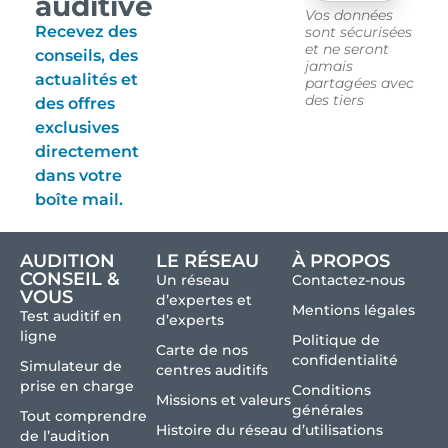
auditive
Vos données
Recevez des
sont sécurisées
et ne seront
conseils, des
jamais
actualités et
partagées avec
des tiers
des offres
exclusives
directement
dans votre
boîte mail.
AUDITION
LE RÉSEAU
À PROPOS
CONSEIL &
Un réseau
Contactez-nous
VOUS
d’expertes et
Mentions légales
Test auditif en
d’experts
ligne
Politique de
Carte de nos
confidentialité
Simulateur de
centres auditifs
prise en charge
Conditions
Missions et valeurs
générales
Tout comprendre
Histoire du réseau
d’utilisations
de l’audition