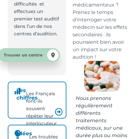
difficultés et
médicamenteux ?
effectuez un
Prenez le temps
premier test auditif
d’interroger votre
dans l’un de nos
médecin sur les effets
centres d’audition.
secondaires : ils
pourraient bien avoir
un impact sur votre
Trouver un centre
audition !
Les
Les Français
chiffres
Nous prenons
font-ils
régulièrement
souvent
différents
répéter leur
traitements
interlocuteur
médicaux, sur une
?
Idées
durée plus ou moins
Les troubles