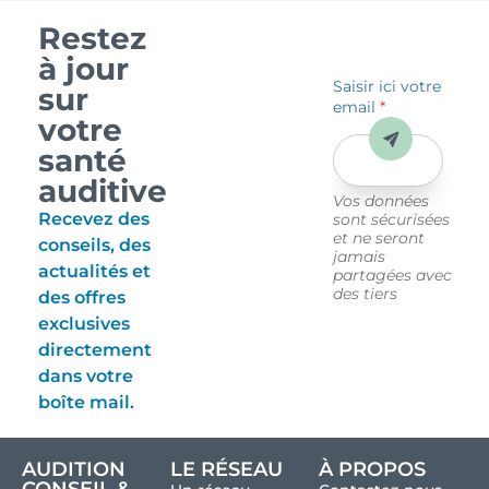
Restez
à jour
Saisir ici votre
sur
email
*
votre
Envoyer
santé
auditive
Vos données
Recevez des
sont sécurisées
et ne seront
conseils, des
jamais
actualités et
partagées avec
des tiers
des offres
exclusives
directement
dans votre
boîte mail.
AUDITION
LE RÉSEAU
À PROPOS