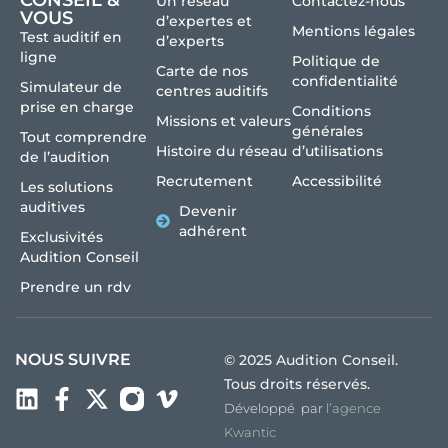
CONSEIL &
Un réseau
Contactez-nous
VOUS
d’expertes et
Mentions légales
Test auditif en
d’experts
ligne
Politique de
Carte de nos
confidentialité
Simulateur de
centres auditifs
prise en charge
Conditions
Missions et valeurs
générales
Tout comprendre
Histoire du réseau
d’utilisations
de l’audition
Recrutement
Accessibilité
Les solutions
auditives
Devenir
adhérent
Exclusivités
Audition Conseil
Prendre un rdv
NOUS SUIVRE
© 2025 Audition Conseil.
Tous droits réservés.
Développé par
l’agence
Kwantic