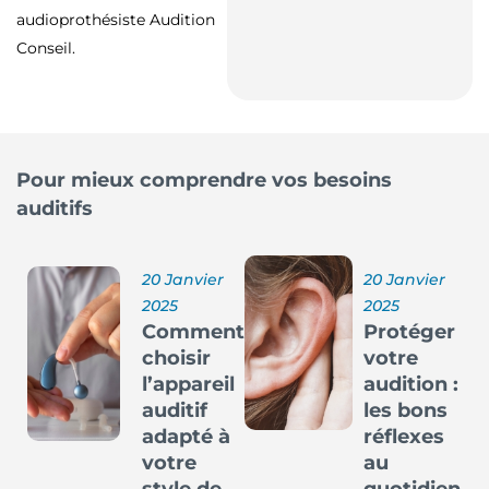
audioprothésiste Audition
Conseil.
Pour mieux comprendre vos besoins
auditifs
20 Janvier
20 Janvier
2025
2025
Comment
Protéger
choisir
votre
l’appareil
audition :
auditif
les bons
adapté à
réflexes
votre
au