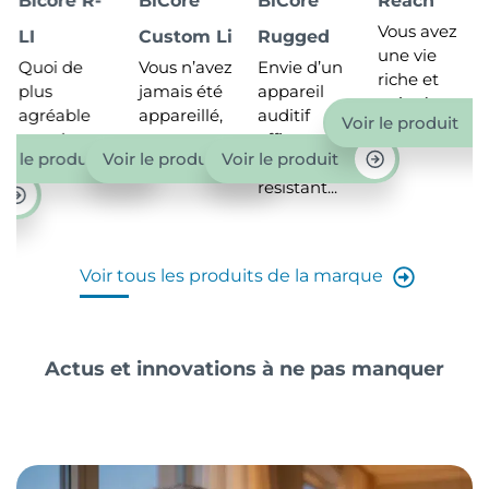
Bicore R-
BiCore
BiCore
Reach
Vous avez
LI
Custom Li
Rugged
une vie
Quoi de
Vous n’avez
Envie d’un
riche et
plus
jamais été
appareil
animée,...
agréable
appareillé,
auditif
Voir le produit
que de
et
efficace,
ir le produit
Voir le produit
Voir le produit
savoir...
craignez...
mais
résistant...
Voir tous les produits de la marque
Actus et innovations à ne pas manquer