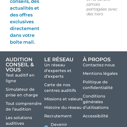
conseils, des
jamais
actualités et
partagées avec
des tiers
des offres
exclusives
directement
dans votre
boîte mail.
AUDITION
LE RÉSEAU
À PROPOS
CONSEIL &
Un réseau
Contactez-nous
VOUS
d’expertes et
Mentions légales
Test auditif en
d’experts
ligne
Politique de
Carte de nos
confidentialité
Simulateur de
centres auditifs
prise en charge
Conditions
Missions et valeurs
générales
Tout comprendre
Histoire du réseau
d’utilisations
de l’audition
Recrutement
Accessibilité
Les solutions
auditives
Devenir