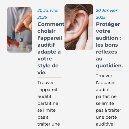
20 Janvier
20 Janvier
2025
2025
Comment
Protéger
choisir
votre
l’appareil
audition :
auditif
les bons
adapté à
réflexes
votre
au
style de
quotidien.
vie.
Trouver
Trouver
l’appareil
l’appareil
auditif
auditif
parfait ne
parfait ne
se limite
se limite
pas à traiter
pas à
une perte
traiter une
auditive il