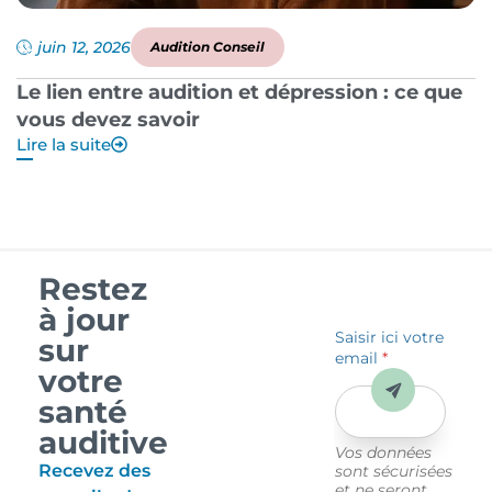
juin 12, 2026
Audition Conseil
Le lien entre audition et dépression : ce que
P
vous devez savoir
a
Lire la suite
Li
Restez
à jour
Saisir ici votre
sur
email
*
votre
Envoyer
santé
auditive
Vos données
Recevez des
sont sécurisées
et ne seront