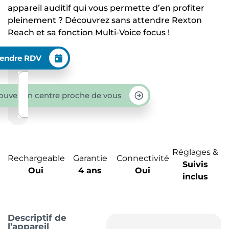
appareil auditif qui vous permette d’en profiter
pleinement ? Découvrez sans attendre Rexton
Reach et sa fonction Multi-Voice focus !
endre RDV
ouver un centre proche de vous
Réglages &
Rechargeable
Garantie
Connectivité
Suivis
Oui
4 ans
Oui
inclus
Descriptif de
l’appareil