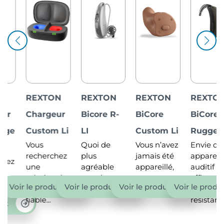
REXTON
REXTON
REXTON
REXTON
Chargeur
Bicore R-
BiCore
BiCore
Custom Li
LI
Custom Li
Rugged
Vous
Quoi de
Vous n’avez
Envie d’un
recherchez
plus
jamais été
appareil
une
agréable
appareillé,
auditif
solution de
que de
et
efficace,
ir le produit
Voir le produit
Voir le produit
Voir le produit
recharge
savoir...
craignez...
mais
fiable...
résistant...