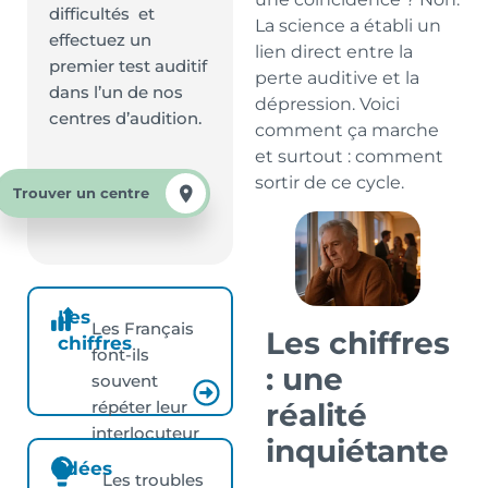
difficultés et
La science a établi un
effectuez un
lien direct entre la
premier test auditif
perte auditive et la
dans l’un de nos
dépression. Voici
centres d’audition.
comment ça marche
et surtout : comment
sortir de ce cycle.
Trouver un centre
Les
Les Français
Les chiffres
chiffres
font-ils
: une
souvent
réalité
répéter leur
interlocuteur
inquiétante
?
Idées
Les troubles