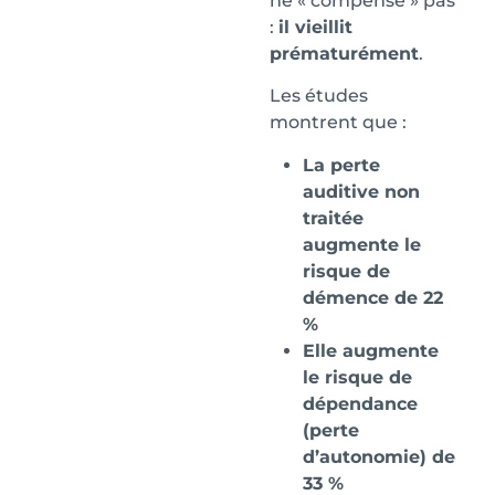
ne « compense » pas
:
il vieillit
prématurément
.
Les études
montrent que :
La perte
auditive non
traitée
augmente le
risque de
démence de 22
%
Elle augmente
le risque de
dépendance
(perte
d’autonomie) de
33 %