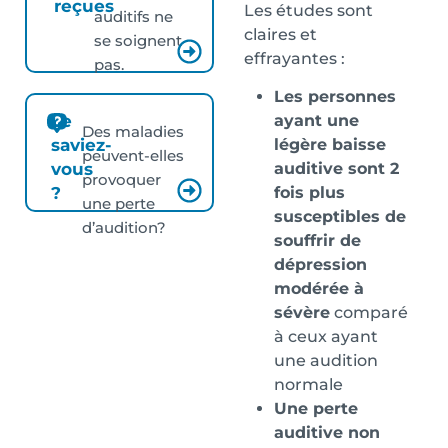
reçues
Les études sont
auditifs ne
claires et
se soignent
effrayantes :
pas.
Les personnes
ayant une
Le
Des maladies
légère baisse
saviez-
peuvent-elles
auditive sont 2
vous
provoquer
fois plus
?
une perte
susceptibles de
d’audition?
souffrir de
dépression
modérée à
sévère
comparé
à ceux ayant
une audition
normale
Une perte
auditive non