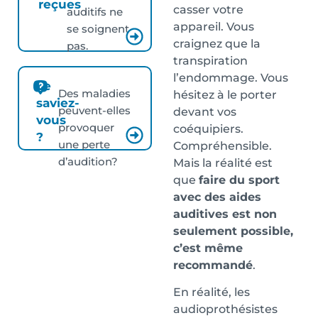
reçues
casser votre
auditifs ne
appareil. Vous
se soignent
craignez que la
pas.
transpiration
l’endommage. Vous
Le
Des maladies
hésitez à le porter
saviez-
peuvent-elles
devant vos
vous
provoquer
coéquipiers.
?
une perte
Compréhensible.
d’audition?
Mais la réalité est
que
faire du sport
avec des aides
auditives est non
seulement possible,
c’est même
recommandé
.
En réalité, les
audioprothésistes