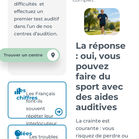
difficultés et
effectuez un
premier test auditif
dans l’un de nos
centres d’audition.
La réponse
: oui, vous
Trouver un centre
pouvez
faire du
sport avec
Les
Les Français
des aides
chiffres
font-ils
auditives
souvent
répéter leur
La crainte est
interlocuteur
courante : vous
?
Idées
risquez de perdre ou
Les troubles