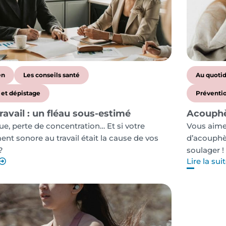
en
Les conseils santé
Au quoti
 et dépistage
Préventio
travail : un fléau sous-estimé
Acouphèn
gue, perte de concentration… Et si votre
Vous aimez
nt sonore au travail était la cause de vos
d’acouphè
?
soulager !
Lire la sui