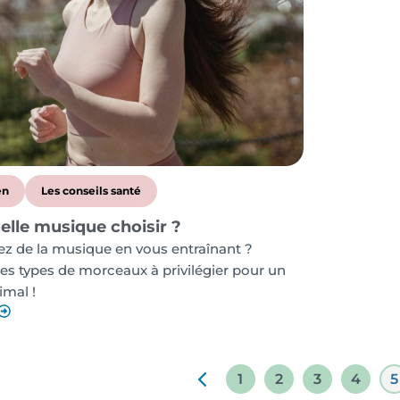
en
Les conseils santé
uelle musique choisir ?
z de la musique en vous entraînant ?
es types de morceaux à privilégier pour un
imal !
1
2
3
4
5