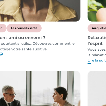
en
Les conseils santé
Au quoti
en : ami ou ennemi ?
Relaxati
l’esprit
 pourtant si utile… Découvrez comment le
tège votre santé auditive !
Vous avez
la relaxat
Lire la sui