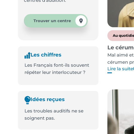
centres d’audition.
Trouver un centre
Au quotidi
Le cérum
Les chiffres
Mal aimé et
cérumen pro
Les Français font-ils souvent
Lire la suite
répéter leur interlocuteur ?
Idées reçues
Les troubles auditifs ne se
soignent pas.