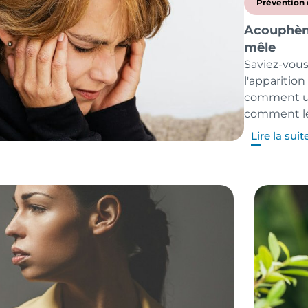
Prévention 
Acouphène
mêle
Saviez-vous
l'apparitio
comment un
comment le
Lire la suit