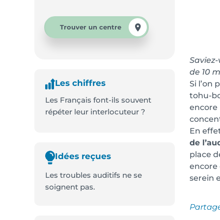
Trouver un centre
Saviez-
de 10 m
Les chiffres
Si l’on
tohu-bo
Les Français font-ils souvent
encore
répéter leur interlocuteur ?
concent
En effet
de l’au
place d
Idées reçues
encore 
Les troubles auditifs ne se
serein e
soignent pas.
Partag