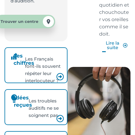
d’audition.
quotidien et
chouchoute
r vos oreilles
Trouver un centre
comme il se
doit.
Lire la
suite
Les
Les Français
chiffres
font-ils souvent
répéter leur
interlocuteur ?
Idées
Les troubles
reçues
auditifs ne se
soignent pas.