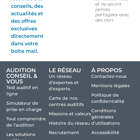
et ne seront
conseils, des
jamais
actualités et
partagées avec
des tiers
des offres
exclusives
directement
dans votre
boîte mail.
AUDITION
LE RÉSEAU
À PROPOS
CONSEIL &
Un réseau
Contactez-nous
VOUS
d’expertes et
Mentions légales
Test auditif en
d’experts
ligne
Politique de
Carte de nos
confidentialité
Simulateur de
centres auditifs
prise en charge
Conditions
Missions et valeurs
générales
Tout comprendre
Histoire du réseau
d’utilisations
de l’audition
Recrutement
Accessibilité
Les solutions