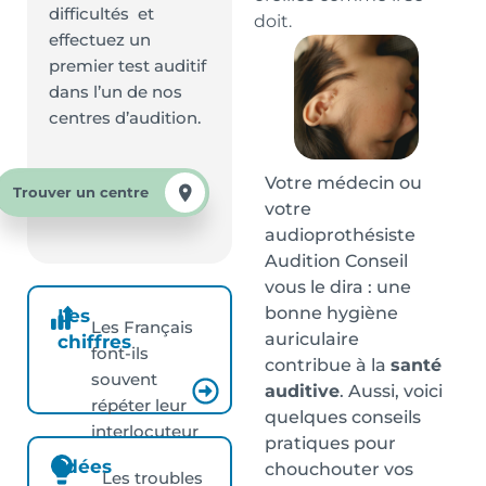
difficultés et
doit.
effectuez un
premier test auditif
dans l’un de nos
centres d’audition.
Votre médecin ou
Trouver un centre
votre
audioprothésiste
Audition Conseil
vous le dira : une
bonne hygiène
Les
Les Français
auriculaire
chiffres
font-ils
contribue à la
santé
souvent
auditive
. Aussi, voici
répéter leur
quelques conseils
interlocuteur
pratiques pour
?
Idées
chouchouter vos
Les troubles