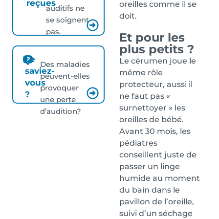
reçues
oreilles comme il se
auditifs ne
doit.
se soignent
pas.
Et pour les
plus petits ?
Le
Le cérumen joue le
Des maladies
saviez-
même rôle
peuvent-elles
vous
protecteur, aussi il
provoquer
?
ne faut pas «
une perte
surnettoyer » les
d’audition?
oreilles de bébé.
Avant 30 mois, les
pédiatres
conseillent juste de
passer un linge
humide au moment
du bain dans le
pavillon de l’oreille,
suivi d’un séchage