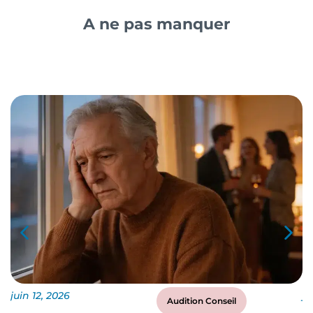
A ne pas manquer
juin 12, 2026
ju
Audition Conseil