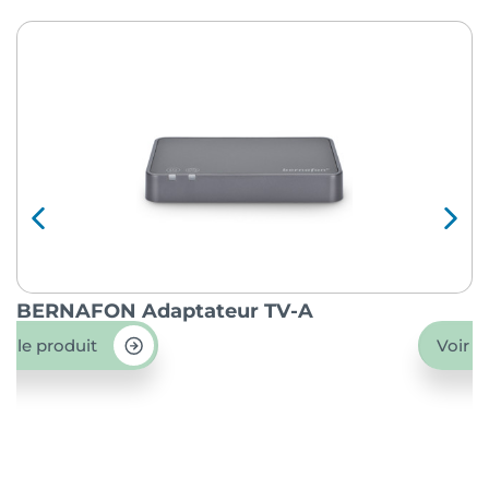
BERNAFON Adaptateur TV-A
O
ir le produit
Voir l