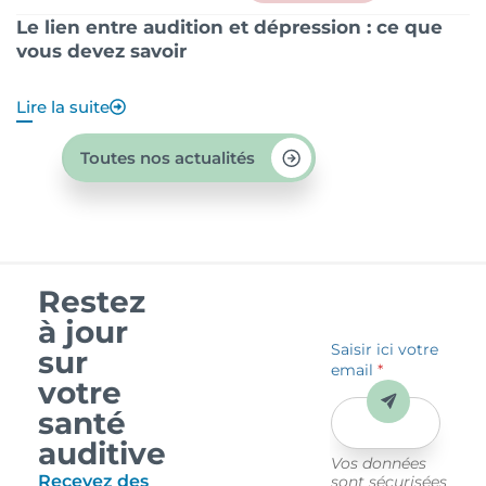
Le lien entre audition et dépression : ce que
P
vous devez savoir
?
Lire la suite
Li
Toutes nos actualités
Restez
à jour
Saisir ici votre
sur
email
*
votre
Envoyer
santé
auditive
Vos données
Recevez des
sont sécurisées