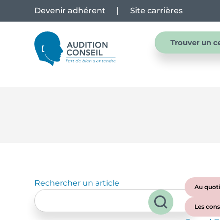
Devenir adhérent
Site carrières
Trouver un c
Rechercher un article
Au quoti
Les cons