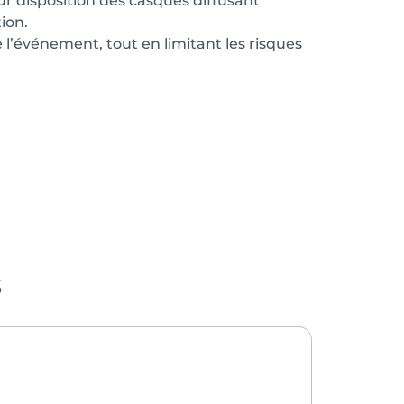
leur disposition des casques diffusant
ion.
e l’événement, tout en limitant les risques
s