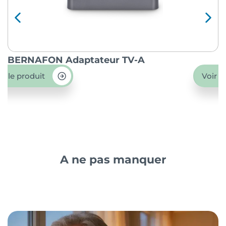
BERNAFON Adaptateur TV-A
O
ir le produit
Voir l
A ne pas manquer