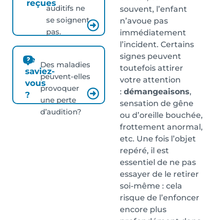
reçues
auditifs ne
souvent, l’enfant
se soignent
n’avoue pas
pas.
immédiatement
l’incident. Certains
signes peuvent
Le
Des maladies
toutefois attirer
saviez-
peuvent-elles
votre attention
vous
provoquer
:
démangeaisons
,
?
une perte
sensation de gêne
d’audition?
ou d’oreille bouchée,
frottement anormal,
etc. Une fois l’objet
repéré, il est
essentiel de ne pas
essayer de le retirer
soi-même : cela
risque de l’enfoncer
encore plus