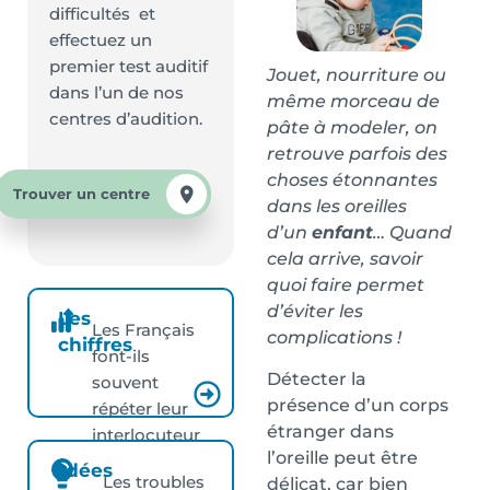
difficultés et
effectuez un
premier test auditif
Jouet, nourriture ou
dans l’un de nos
même morceau de
centres d’audition.
pâte à modeler, on
retrouve parfois des
choses étonnantes
Trouver un centre
dans les oreilles
d’un
enfant
… Quand
cela arrive, savoir
quoi faire permet
d’éviter les
Les
Les Français
complications !
chiffres
font-ils
Détecter la
souvent
présence d’un corps
répéter leur
étranger dans
interlocuteur
l’oreille peut être
?
Idées
Les troubles
délicat, car bien