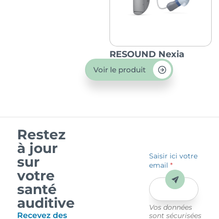
RESOUND Nexia
Voir le produit
Restez
à jour
Saisir ici votre
sur
email
*
votre
Envoyer
santé
auditive
Vos données
Recevez des
sont sécurisées