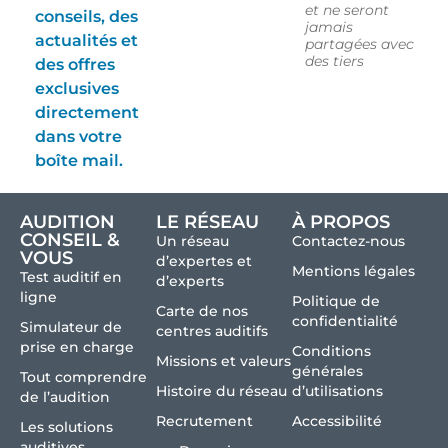
et ne seront
conseils, des
jamais
actualités et
partagées avec
des tiers
des offres
exclusives
directement
dans votre
boîte mail.
AUDITION
LE RÉSEAU
À PROPOS
CONSEIL &
Un réseau
Contactez-nous
VOUS
d’expertes et
Mentions légales
Test auditif en
d’experts
ligne
Politique de
Carte de nos
confidentialité
Simulateur de
centres auditifs
prise en charge
Conditions
Missions et valeurs
générales
Tout comprendre
Histoire du réseau
d’utilisations
de l’audition
Recrutement
Accessibilité
Les solutions
auditives