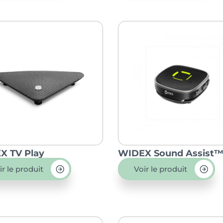
X TV Play
WIDEX Sound Assist
ir le produit
Voir le produit