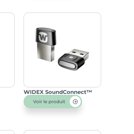
™
WIDEX SoundConnect™
Voir le produit