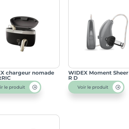
X chargeur nomade
WIDEX Moment Sheer
tRIC
R D
ir le produit
Voir le produit