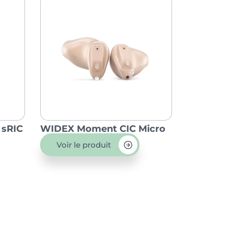
 sRIC
WIDEX Moment CIC Micro
Voir le produit