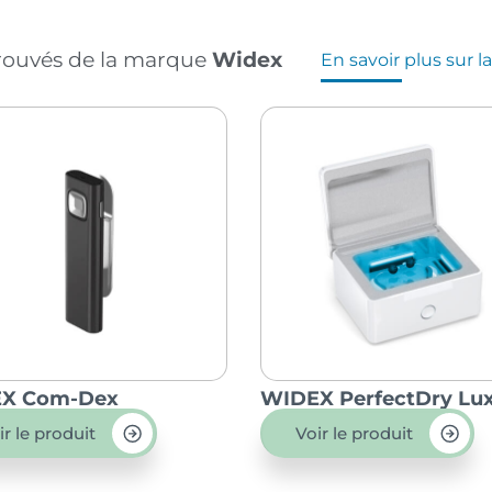
trouvés de la marque
Widex
En savoir plus sur 
X Com-Dex
WIDEX PerfectDry Lu
ir le produit
Voir le produit