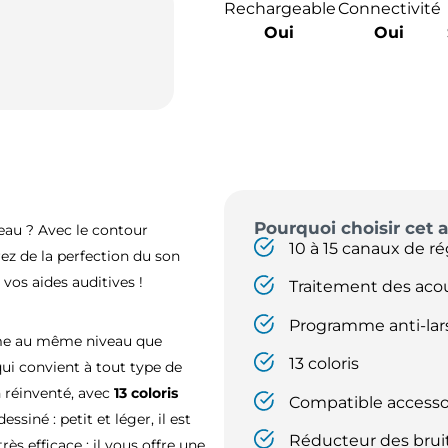
Rechargeable
Connectivité
Oui
Oui
Pourquoi choisir cet a
beau ? Avec le contour
10 à 15 canaux de r
rez de la perfection du son
vos aides auditives !
Traitement des ac
Programme anti-lar
sme au même niveau que
13 coloris
qui convient à tout type de
n réinventé, avec
13 coloris
Compatible accesso
siné : petit et léger, il est
Réducteur des brui
s efficace : il vous offre une