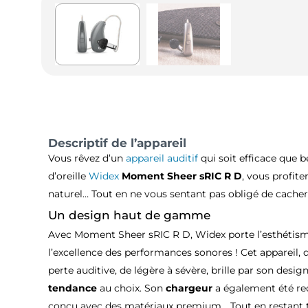
Descriptif de l’appareil
Vous rêvez d’un
appareil auditif
qui soit efficace que 
d’oreille
Widex
Moment Sheer sRIC R D
, vous profite
naturel… Tout en ne vous sentant pas obligé de cacher 
Un design haut de gamme
Avec Moment Sheer sRIC R D, Widex porte l’esthéti
l’excellence des performances sonores ! Cet appareil, 
perte auditive, de légère à sévère, brille par son desig
tendance
au choix. Son
chargeur
a également été redes
conçu avec des matériaux premium… Tout en restant trè