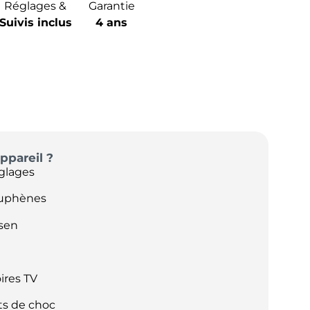
Réglages &
Garantie
Suivis inclus
4 ans
ppareil ?
églages
ouphènes
sen
ires TV
ts de choc