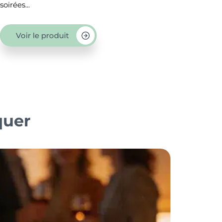
recherchez...
voud
Voir le produit
quer