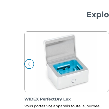
Explo
WIDEX TV-DEX
née…...
Vous êtes équipé d’un appareil auditif Widex,