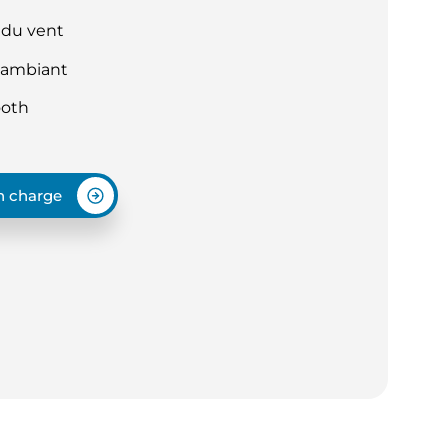
 du vent
 ambiant
ooth
en charge