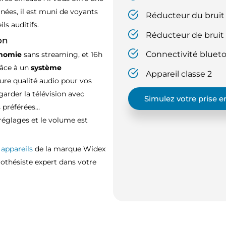
inées, il est muni de voyants
Réducteur du bruit
ls auditifs.
Réducteur de bruit
on
Connectivité bluet
onomie
sans streaming, et 16h
râce à un
système
Appareil classe 2
eure qualité audio pour vos
garder la télévision avec
Simulez votre prise 
s préférées…
 réglages et le volume est
appareils
de la marque Widex
othésiste expert dans votre