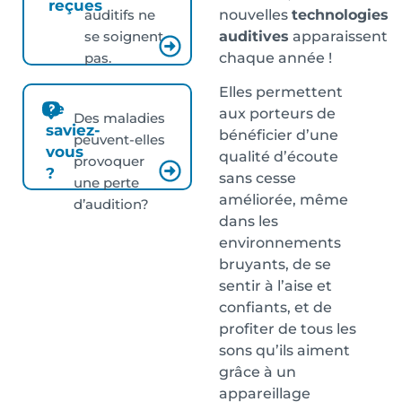
reçues
nouvelles
technologies
auditifs ne
auditives
apparaissent
se soignent
chaque année !
pas.
Elles permettent
Le
aux porteurs de
Des maladies
saviez-
bénéficier d’une
peuvent-elles
vous
qualité d’écoute
provoquer
?
sans cesse
une perte
améliorée, même
d’audition?
dans les
environnements
bruyants, de se
sentir à l’aise et
confiants, et de
profiter de tous les
sons qu’ils aiment
grâce à un
appareillage