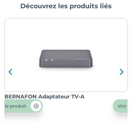
Découvrez les produits liés
BERNAFON Adaptateur TV-A
O
ir le produit
Voir l