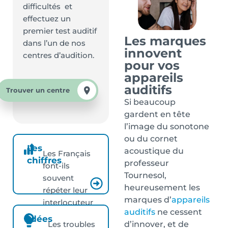
difficultés et
effectuez un
premier test auditif
Les marques
dans l’un de nos
innovent
centres d’audition.
pour vos
appareils
auditifs
Trouver un centre
Si beaucoup
gardent en tête
l’image du sonotone
ou du cornet
Les
acoustique du
Les Français
chiffres
professeur
font-ils
Tournesol,
souvent
heureusement les
répéter leur
marques d’
appareils
interlocuteur
auditifs
ne cessent
?
Idées
d’innover, et de
Les troubles