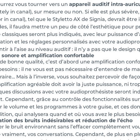
urrez vous tourner vers un
appareil auditif intra-auric
ly in canal), sur mesure ou non. Si elle est plus sévère, 
 in canal), tel que le Styletto AX de Signia, devrait être
es, il faudra mettre un peu de côté l’esthétique pour priv
le classiques seront plus indiqués, avec leur puissance d
ation et les réglages personnalisés avec votre audiopro
tir à l’aise au niveau auditif : il n’y a pas que le design
 sonore et amplification confortable
de bonne qualité, c’est d’abord une amplification confor
besoins : il ne vous est pas nécessaire d’entendre de m
raire… Mais à l’inverse, vous souhaitez percevoir de façon
lification agréable doit avoir la juste puissance, ni tro
ques discussions avec votre audioprothésiste seront in
. Cependant, grâce au contrôle des fonctionnalités sur
r le volume et les programmes à votre guise, et ces do
dition, qui analysera quand et où vous avez le plus besoi
tion des bruits indésirables et réduction de l’écho
r le bruit environnant sans l’effacer complètement vo
vraiment, vos conversations. Cependant, de plus en plus 