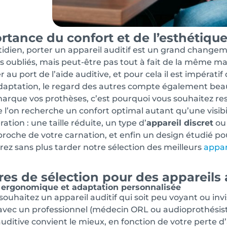
tance du confort et de l’esthétique 
idien, porter un appareil auditif est un grand change
s oubliés, mais peut-être pas tout à fait de la même m
 au port de l’aide auditive, et pour cela il est impératif d
daptation, le regard des autres compte également bea
marque vos prothèses, c’est pourquoi vous souhaitez res
 l’on recherche un confort optimal autant qu’une visibil
ation : une taille réduite, un type d’
appareil discret
ou 
 proche de votre carnation, et enfin un design étudié pou
ez sans plus tarder notre sélection des meilleurs
appar
res de sélection pour des appareils 
 ergonomique et adaptation personnalisée
 souhaitez un appareil auditif qui soit peu voyant ou inv
 avec un professionnel (médecin ORL ou audioprothésis
auditive convient le mieux, en fonction de votre perte d’a