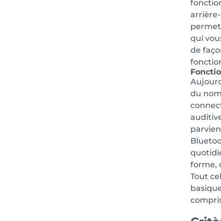
fonctio
arrière-
permett
qui vous
de faço
fonction
Foncti
Aujourd
du nomb
connecté
auditiv
parvien
Blueto
quotidi
forme, 
Tout ce
basique
compris