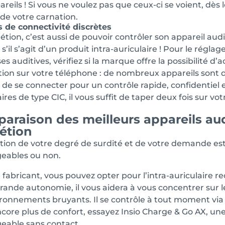
areils ! Si vous ne voulez pas que ceux-ci se voient, dè
de votre carnation.
 de connectivité discrètes
rétion, c’est aussi de pouvoir contrôler son appareil audi
 s’il s’agit d’un produit intra-auriculaire ! Pour le ré
es auditives, vérifiez si la marque offre la possibilité 
tion sur votre téléphone : de nombreux appareils sont 
de se connecter pour un contrôle rapide, confidentiel et
aires de type CIC, il vous suffit de taper deux fois sur v
araison des meilleurs appareils audit
rétion
tion de votre degré de surdité et de votre demande esthé
eables ou non.
 fabricant, vous pouvez opter pour l’intra-auriculaire re
rande autonomie, il vous aidera à vous concentrer sur 
ironnements bruyants. Il se contrôle à tout moment via u
core plus de confort, essayez Insio Charge & Go AX, un
eable sans contact.