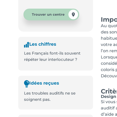
Trouver un centre
Impor
Au quot
des son
habituer
Les chiffres
votre a
l’on re
Les Français font-ils souvent
Lorsque
répéter leur interlocuteur ?
considér
coloris
Découvr
Idées reçues
Critè
Les troubles auditifs ne se
Design
soignent pas.
Si vous
auditif
d’aide 