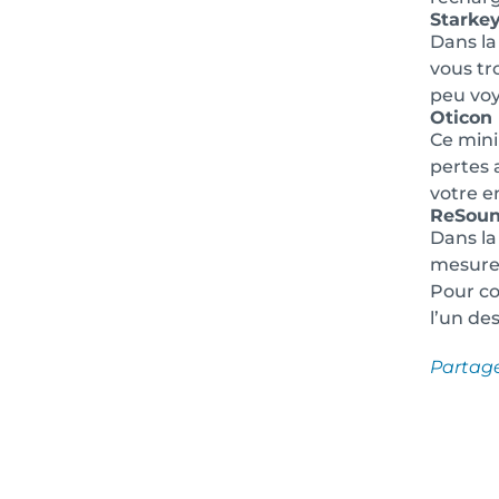
Starke
Dans la
vous tr
peu voy
Oticon 
Ce mini
pertes 
votre 
ReSou
Dans la
mesure.
Pour co
l’un de
Partag