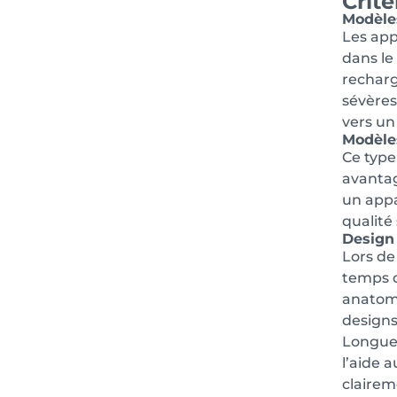
Critè
Modèles
Les app
dans le 
recharg
sévères
vers un 
Modèles
Ce type
avantag
un appa
qualité
Design 
Lors de
temps d
anatomi
designs
Longueu
l’aide 
clairem