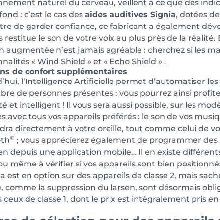
nnement naturel du cerveau, veillent à ce que des indi
fond : c’est le cas des
aides auditives Signia
, dotées d
re de garder confiance, ce fabricant a également déve
 restitue le son de votre voix au plus près de la réalité.
n augmentée n’est jamais agréable : cherchez si les m
nalités « Wind Shield » et « Echo Shield » !
ons de confort supplémentaires
’hui, l’Intelligence Artificielle permet d’automatiser l
re de personnes présentes : vous pourrez ainsi profite
 et intelligent ! Il vous sera aussi possible, sur les mo
es avec tous vos appareils préférés : le son de vos musi
dra directement à votre oreille, tout comme celui de v
®
oth
; vous apprécierez également de programmer des r
en depuis une application mobile… Il en existe différent
ou même à vérifier si vos appareils sont bien positionné
la est en option sur des appareils de classe 2, mais sac
, comme la suppression du larsen, sont désormais obliga
 ceux de classe 1, dont le prix est intégralement pris en