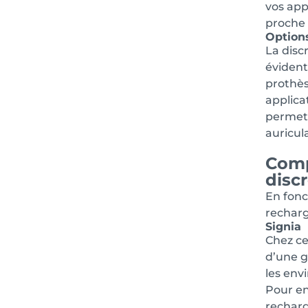
vos app
proche 
Options
La disc
évident
prothès
applica
permet 
auricul
Comp
disc
En fonc
recharg
Signia
Chez ce
d’une g
les env
Pour en
recharg