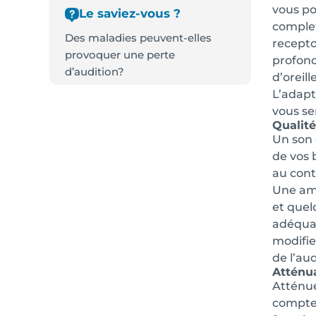
vous po
Le saviez-vous ?
complete
Des maladies peuvent-elles
receptor
provoquer une perte
profond
d’audition?
d’oreil
L’adapt
vous sen
Qualité
Un son 
de vos 
au cont
Une amp
et quel
adéquat
modifie
de l’au
Atténua
Atténue
compte 