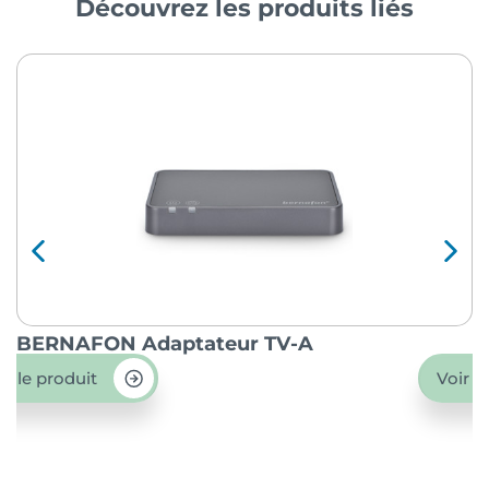
Découvrez les produits liés
BERNAFON Adaptateur TV-A
O
ir le produit
Voir l