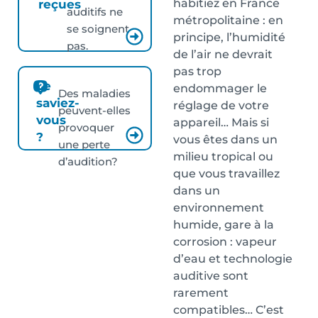
habitiez en France
reçues
auditifs ne
métropolitaine : en
se soignent
principe, l’humidité
pas.
de l’air ne devrait
pas trop
Le
endommager le
Des maladies
saviez-
réglage de votre
peuvent-elles
vous
appareil… Mais si
provoquer
?
vous êtes dans un
une perte
milieu tropical ou
d’audition?
que vous travaillez
dans un
environnement
humide, gare à la
corrosion : vapeur
d’eau et technologie
auditive sont
rarement
compatibles… C’est