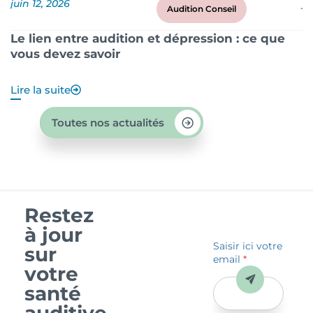
juin 12, 2026
ju
Audition Conseil
Le lien entre audition et dépression : ce que
P
vous devez savoir
?
Lire la suite
Li
Toutes nos actualités
Restez
à jour
Saisir ici votre
sur
email
*
votre
Envoyer
santé
auditive