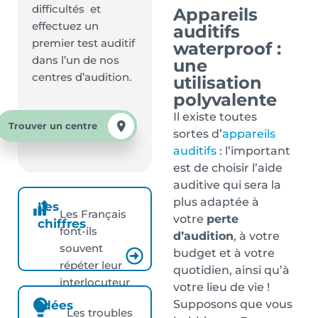
difficultés et
Appareils
effectuez un
auditifs
premier test auditif
waterproof :
dans l’un de nos
une
centres d’audition.
utilisation
polyvalente
Il existe toutes
Trouver un centre
sortes d’
appareils
auditifs
: l’important
est de choisir l’aide
auditive qui sera la
plus adaptée à
Les
Les Français
votre
perte
chiffres
font-ils
d’audition
, à votre
souvent
budget et à votre
répéter leur
quotidien, ainsi qu’à
interlocuteur
votre lieu de vie !
?
Supposons que vous
Idées
Les troubles