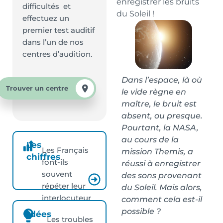
enregistrer les bruits
difficultés et
du Soleil !
effectuez un
premier test auditif
dans l’un de nos
centres d’audition.
Dans l’espace, là où
Trouver un centre
le vide règne en
maître, le bruit est
absent, ou presque.
Pourtant, la NASA,
au cours de la
Les
Les Français
mission Themis, a
chiffres
font-ils
réussi à enregistrer
souvent
des sons provenant
répéter leur
du Soleil. Mais alors,
interlocuteur
comment cela est-il
?
possible ?
Idées
Les troubles