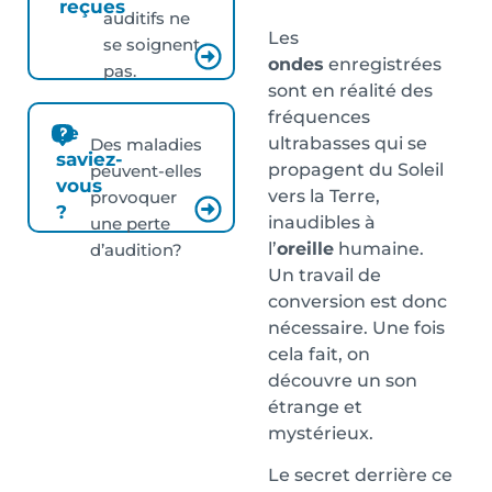
reçues
auditifs ne
Les
se soignent
ondes
enregistrées
pas.
sont en réalité des
fréquences
Le
ultrabasses qui se
Des maladies
saviez-
propagent du Soleil
peuvent-elles
vous
vers la Terre,
provoquer
?
inaudibles à
une perte
l’
oreille
humaine.
d’audition?
Un travail de
conversion est donc
nécessaire. Une fois
cela fait, on
découvre un son
étrange et
mystérieux.
Le secret derrière ce