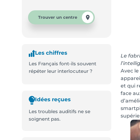
Trouver un centre
Les chiffres
Le fabr
l’intel
Les Français font-ils souvent
Avec le
répéter leur interlocuteur ?
apparei
et qui 
face au
Idées reçues
d’améli
smartph
Les troubles auditifs ne se
supérie
soignent pas.