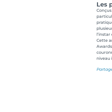
Les 
Conçus 
particu
pratiqu
plusieur
l’insta
Cette a
Awards 
couronn
niveau 
Partag