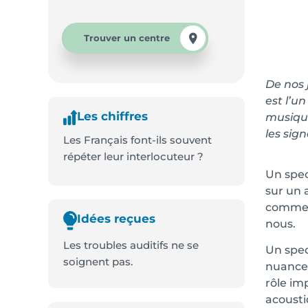
Trouver un centre
De nos 
est l’u
Les chiffres
musique
les sig
Les Français font-ils souvent
répéter leur interlocuteur ?
Un spec
sur un 
comment
Idées reçues
nous.
Les troubles auditifs ne se
Un spec
soignent pas.
nuances
rôle im
acousti