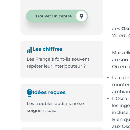
Trouver un centre
Les
Osc
7e art.
Les chiffres
Mais el
Les Français font-ils souvent
au
son
répéter leur interlocuteur ?
On en d
La caté
monteur
ambianc
Idées reçues
L’Oscar
Les troubles auditifs ne se
les ing
soignent pas.
incluse.
Bien qu
aux Osc