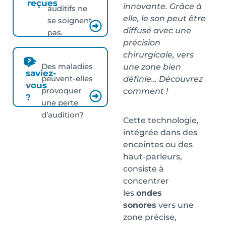
reçues
innovante. Grâce à
auditifs ne
elle, le son peut être
se soignent
diffusé avec une
pas.
précision
chirurgicale, vers
Le
Des maladies
une zone bien
saviez-
peuvent-elles
définie… Découvrez
vous
provoquer
comment !
?
une perte
d’audition?
Cette technologie,
intégrée dans des
enceintes ou des
haut-parleurs,
consiste à
concentrer
les
ondes
sonores
vers une
zone précise,