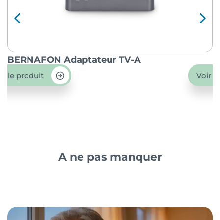
BERNAFON Adaptateur TV-A
O
ir le produit
Voir l
A ne pas manquer