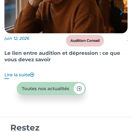
juin 12, 2026
ju
Audition Conseil
Le lien entre audition et dépression : ce que
P
vous devez savoir
?
Lire la suite
Li
Toutes nos actualités
Restez