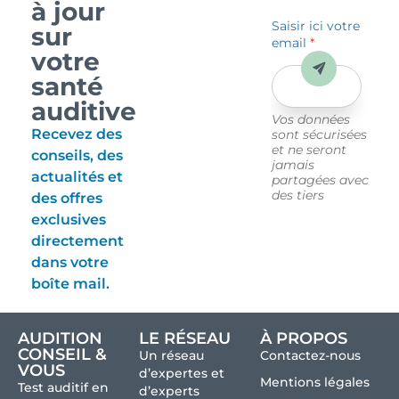
à jour
Saisir ici votre
sur
email
*
votre
Envoyer
santé
auditive
Vos données
Recevez des
sont sécurisées
et ne seront
conseils, des
jamais
actualités et
partagées avec
des tiers
des offres
exclusives
directement
dans votre
boîte mail.
AUDITION
LE RÉSEAU
À PROPOS
CONSEIL &
Un réseau
Contactez-nous
VOUS
d’expertes et
Mentions légales
Test auditif en
d’experts