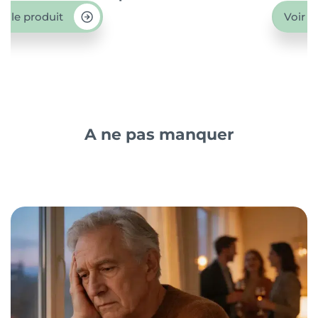
ir le produit
Voir l
A ne pas manquer