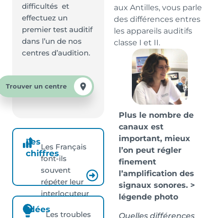
difficultés et
aux Antilles, vous parle
effectuez un
des différences entres
premier test auditif
les appareils auditifs
dans l’un de nos
classe I et II.
centres d’audition.
Trouver un centre
Plus le nombre de
canaux est
important, mieux
Les
Les Français
l’on peut régler
chiffres
font-ils
finement
souvent
l’amplification des
répéter leur
signaux sonores. >
interlocuteur
légende photo
?
Idées
Les troubles
Quelles différences