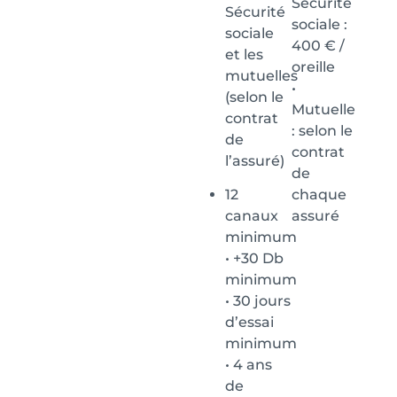
Sécurité
Sécurité
sociale :
sociale
400 € /
et les
oreille
mutuelles
•
(selon le
Mutuelle
contrat
: selon le
de
contrat
l’assuré)
de
12
chaque
canaux
assuré
minimum
• +30 Db
minimum
• 30 jours
d’essai
minimum
• 4 ans
de