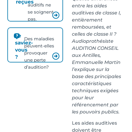
reçues
auditifs ne
entre les aides
se soignent
auditives de classe I,
pas.
entièrement
remboursées, et
celles de classe II ?
Le
Des maladies
Audioprothésiste
saviez-
peuvent-elles
AUDITION CONSEIL
vous
provoquer
aux Antilles,
?
une perte
Emmanuelle Martin
d’audition?
l’explique sur la
base des principales
caractéristiques
techniques exigées
pour leur
référencement par
les pouvoirs publics.
Les aides auditives
doivent être