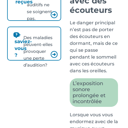
avec des
reçues
auditifs ne
écouteurs
se soignent
pas.
Le danger principal
n’est pas de porter
Le
des écouteurs en
Des maladies
saviez-
dormant, mais de ce
peuvent-elles
vous
qui se passe
provoquer
?
pendant le sommeil
une perte
avec ces écouteurs
d’audition?
dans les oreilles.
L’exposition
sonore
prolongée et
incontrôlée
Lorsque vous vous
endormez avec de la