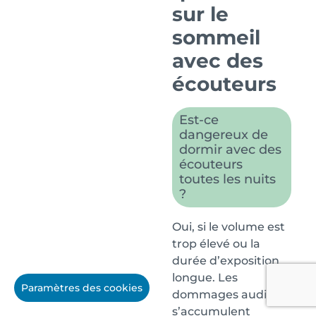
sur le
sommeil
avec des
écouteurs
Est-ce
dangereux de
dormir avec des
écouteurs
toutes les nuits
?
Oui, si le volume est
trop élevé ou la
durée d’exposition
longue. Les
Paramètres des cookies
dommages auditifs
s’accumulent