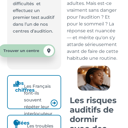
adultes. Mais est-ce
difficultés et
vraiment sans danger
effectuez un
pour l'audition ? Et
premier test auditif
pour le sommeil ? La
dans l’un de nos
réponse est nuancée
centres d’audition.
— et mérite qu'on s'y
attarde sérieusement
Trouver un centre
avant de faire de cette
habitude une routine.
Les
Les Français
chiffres
font-ils
Les risques
souvent
répéter leur
auditifs de
interlocuteur
dormir
?
Idées
Les troubles