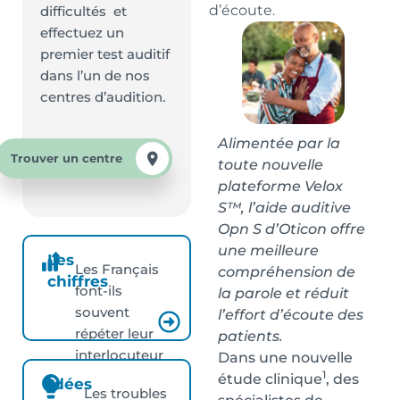
d’écoute.
difficultés et
effectuez un
premier test auditif
dans l’un de nos
centres d’audition.
Alimentée par la
Trouver un centre
toute nouvelle
plateforme Velox
S™, l’aide auditive
Opn S d’Oticon offre
une meilleure
Les
Les Français
compréhension de
chiffres
font-ils
la parole et réduit
souvent
l’effort d’écoute des
répéter leur
patients.
interlocuteur
Dans une nouvelle
1
?
étude clinique
, des
Idées
Les troubles