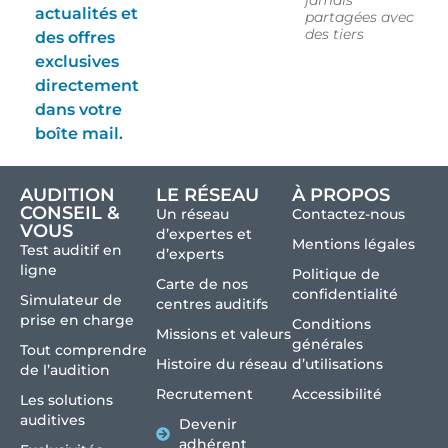
jamais
actualités et
partagées avec
des tiers
des offres
exclusives
directement
dans votre
boîte mail.
AUDITION
LE RÉSEAU
À PROPOS
CONSEIL &
Un réseau
Contactez-nous
VOUS
d’expertes et
Mentions légales
Test auditif en
d’experts
ligne
Politique de
Carte de nos
confidentialité
Simulateur de
centres auditifs
prise en charge
Conditions
Missions et valeurs
générales
Tout comprendre
Histoire du réseau
d’utilisations
de l’audition
Recrutement
Accessibilité
Les solutions
auditives
Devenir
adhérent