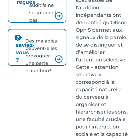
spécialistes de
reçues
auditifs ne
l’audition
se soignent
indépendants ont
pas.
démontré qu’Oticon
Opn S permet aux
signaux de la parole
Le
Des maladies
de se distinguer et
saviez-
peuvent-elles
d’améliorer
vous
provoquer
l’attention sélective.
?
une perte
Cette « attention
d’audition?
sélective »
correspond à la
capacité naturelle
du cerveau à
organiser et
hiérarchiser les sons,
une faculté cruciale
pour l’interaction
sociale et la capacité