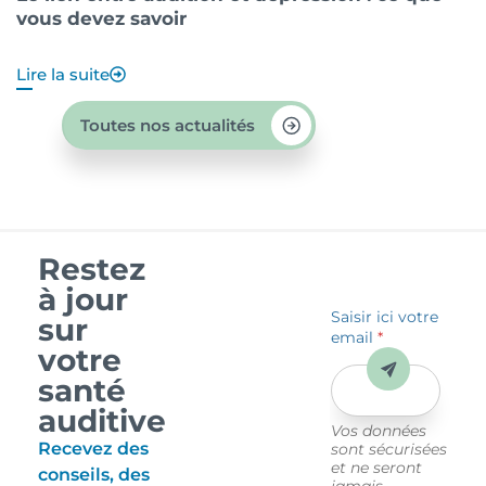
vous devez savoir
?
Lire la suite
Li
Toutes nos actualités
Restez
à jour
Saisir ici votre
sur
email
*
votre
Envoyer
santé
auditive
Vos données
Recevez des
sont sécurisées
et ne seront
conseils, des