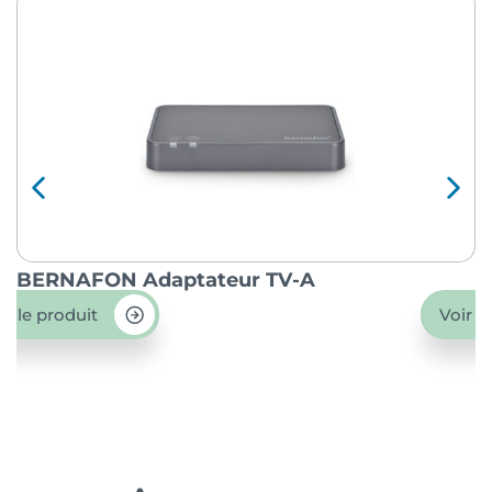
BERNAFON Adaptateur TV-A
O
ir le produit
Voir l