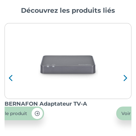
Découvrez les produits liés
BERNAFON Adaptateur TV-A
O
ir le produit
Voir l