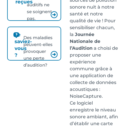
sources de pollution
reçues
auditifs ne
sonore nuit à notre
se soignent
santé et notre
pas.
qualité de vie ! Pour
sensibiliser chacun,
la
Journée
Le
Des maladies
Nationale de
saviez-
peuvent-elles
l’Audition
a choisi de
vous
provoquer
proposer une
?
une perte
expérience
d’audition?
commune grâce à
une application de
collecte de données
acoustiques :
NoiseCapture.
Ce logiciel
enregistre le niveau
sonore ambiant, afin
d’établir une carte