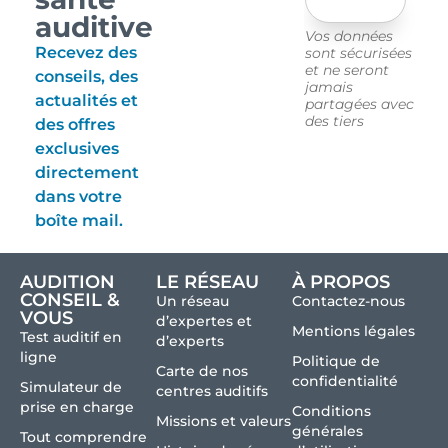
auditive
Vos données
Recevez des
sont sécurisées
et ne seront
conseils, des
jamais
actualités et
partagées avec
des tiers
des offres
exclusives
directement
dans votre
boîte mail.
AUDITION
LE RÉSEAU
À PROPOS
CONSEIL &
Un réseau
Contactez-nous
VOUS
d’expertes et
Mentions légales
Test auditif en
d’experts
ligne
Politique de
Carte de nos
confidentialité
Simulateur de
centres auditifs
prise en charge
Conditions
Missions et valeurs
générales
Tout comprendre