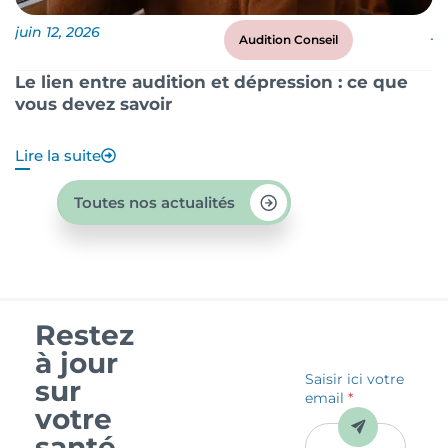
juin 12, 2026
ju
Audition Conseil
Le lien entre audition et dépression : ce que
P
vous devez savoir
?
Lire la suite
Li
Toutes nos actualités
Restez
à jour
Saisir ici votre
sur
email
*
votre
Envoyer
santé