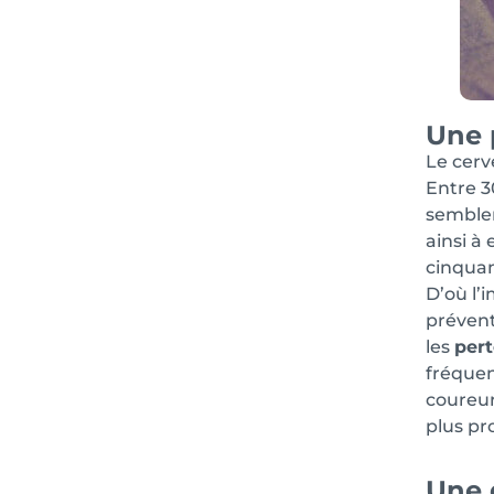
Une 
Le cerv
Entre 3
sembler
ainsi à
cinquan
D’où l’
prévent
les
pert
fréquen
coureur
plus pr
Une 