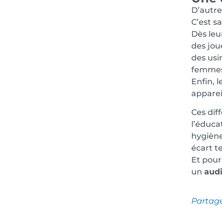
D’autre
C’est sa
Dès leur
des jou
des usi
femmes 
Enfin, 
apparei
Ces dif
l’éduca
hygiène
écart te
Et pour 
un
audi
Partag