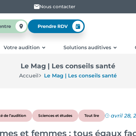
Nous contacter
entre
Prendre RDV
Votre audition
Solutions auditives
Le Mag | Les conseils santé
Accueil
Le Mag | Les conseils santé
avril 28, 
té de l’audition
Sciences et études
Tout lire
es et femmes : tous égaux face