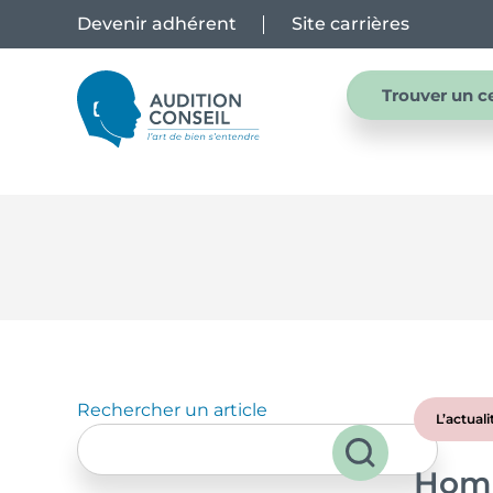
Devenir adhérent
Site carrières
Trouver un c
Rechercher un article
L’actuali
Homm