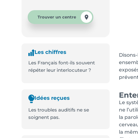
Trouver un centre
Les chiffres
Disons-
ensembl
Les Français font-ils souvent
exposés
répéter leur interlocuteur ?
prévent
Ente
Idées reçues
Le syst
Les troubles auditifs ne se
ne l’ut
soignent pas.
la paro
cerveau
la même