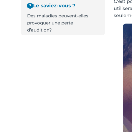
C’est p
Le saviez-vous ?
utilise
seuleme
Des maladies peuvent-elles
provoquer une perte
d’audition?