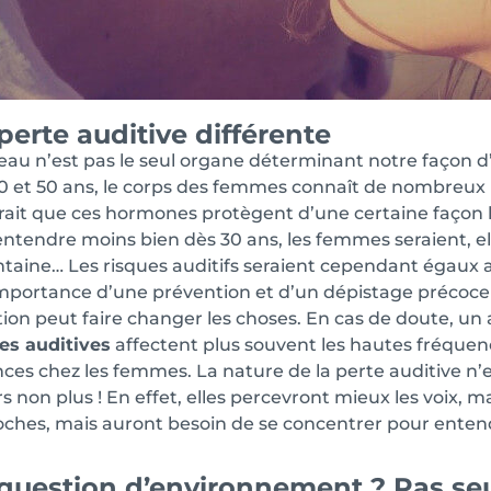
perte auditive différente
eau n’est pas le seul organe déterminant notre façon d
0 et 50 ans, le corps des femmes connaît de nombreu
ait que ces hormones protègent d’une certaine façon
 entendre moins bien dès 30 ans, les femmes seraient, ell
taine… Les risques auditifs seraient cependant égaux 
importance d’une prévention et d’un dépistage précoce 
ion peut faire changer les choses. En cas de doute, un
es auditives
affectent plus souvent les hautes fréquen
ces chez les femmes. La nature de la perte auditive n’
s non plus ! En effet, elles percevront mieux les voix, ma
oches, mais auront besoin de se concentrer pour entendr
question d’environnement ? Pas s