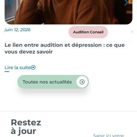
juin 12, 2026
ju
Audition Conseil
Le lien entre audition et dépression : ce que
P
vous devez savoir
?
Lire la suite
Li
Toutes nos actualités
Restez
à jour
Saisir ici votre