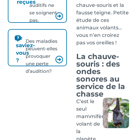
reçues
chauve-souris et la
auditifs ne
fausse teigne. Petite
se soignent
étude de ces
pas.
animaux volants…
vous n’en croirez
Le
Des maladies
pas vos oreilles !
saviez-
peuvent-elles
vous
La chauve-
provoquer
?
souris : des
une perte
ondes
d’audition?
sonores au
service de la
chasse
C’est le
seul
mammifère
volant de
la
planète.