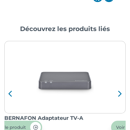
Découvrez les produits liés
BERNAFON Adaptateur TV-A
O
ir le produit
Voir l