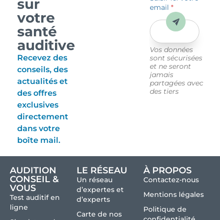
sur
email
*
votre
Envoyer
santé
auditive
Vos données
Recevez des
sont sécurisées
et ne seront
conseils, des
jamais
actualités et
partagées avec
des tiers
des offres
exclusives
directement
dans votre
boîte mail.
AUDITION
LE RÉSEAU
À PROPOS
CONSEIL &
Un réseau
Contactez-nous
VOUS
d’expertes et
Mentions légales
Test auditif en
d’experts
ligne
Politique de
Carte de nos
confidentialité