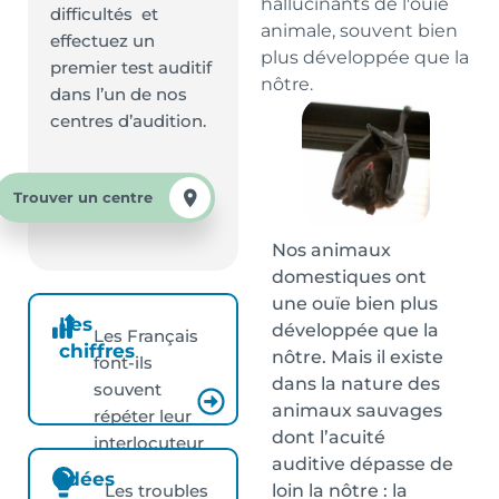
hallucinants de l'ouïe
difficultés et
animale, souvent bien
effectuez un
plus développée que la
premier test auditif
nôtre.
dans l’un de nos
centres d’audition.
Trouver un centre
Nos animaux
domestiques ont
une ouïe bien plus
Les
développée que la
Les Français
chiffres
nôtre. Mais il existe
font-ils
dans la nature des
souvent
animaux sauvages
répéter leur
dont l’acuité
interlocuteur
auditive dépasse de
?
Idées
loin la nôtre : la
Les troubles