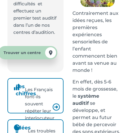
difficultés et
effectuez un
Contrairement aux
premier test auditif
idées reçues, les
dans l’un de nos
premières
centres d’audition.
expériences
sensorielles de
l’enfant
Trouver un centre
commencent bien
avant sa venue au
monde !
En effet, dès 5-6
Les
mois de grossesse,
Les Français
chiffres
le
système
font-ils
auditif
se
souvent
développe, et
répéter leur
permet au futur
interlocuteur
bébé de percevoir
?
Idées
Les troubles
des sons extérieurs,