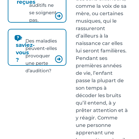
reçues
auditifs ne
comme la voix de sa
se soignent
mère, ou certaines
pas.
musiques, qui le
rassureront
d’ailleurs à la
Le
Des maladies
naissance car elles
saviez-
peuvent-elles
lui seront familières.
vous
provoquer
Pendant ses
?
une perte
premières années
d’audition?
de vie, l’enfant
passe la plupart de
son temps à
décoder les bruits
qu’il entend, à y
prêter attention et à
y réagir. Comme
une personne
apprenant une