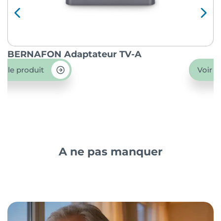
BERNAFON Adaptateur TV-A
O
ir le produit
Voir l
A ne pas manquer