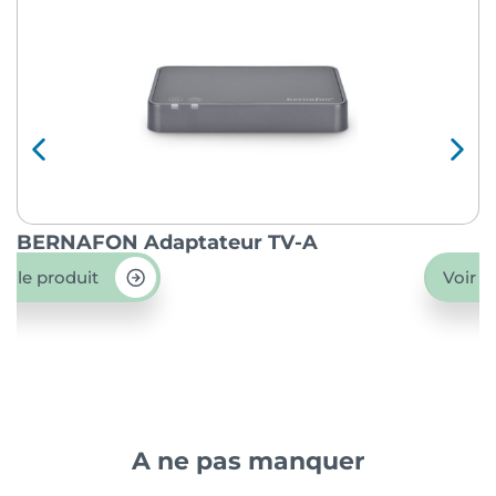
BERNAFON Adaptateur TV-A
O
ir le produit
Voir l
A ne pas manquer