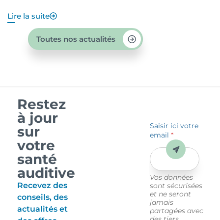
Lire la suite
Li
Toutes nos actualités
Restez
à jour
Saisir ici votre
sur
email
*
votre
Envoyer
santé
auditive
Vos données
Recevez des
sont sécurisées
et ne seront
conseils, des
jamais
actualités et
partagées avec
des tiers