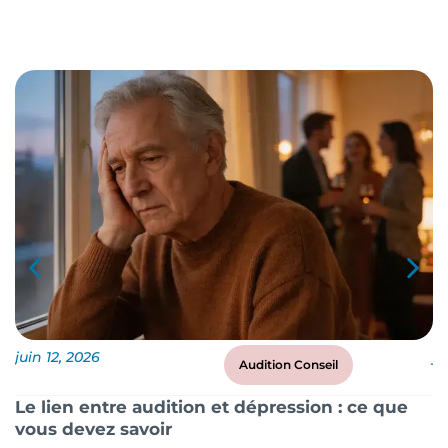
juin 12, 2026
ju
Audition Conseil
Le lien entre audition et dépression : ce que
P
vous devez savoir
?