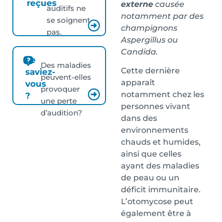
reçues
externe
causée
auditifs ne
notamment par des
se soignent
champignons
pas.
Aspergillus ou
Candida.
Le
Des maladies
Cette dernière
saviez-
peuvent-elles
apparaît
vous
provoquer
notamment chez les
?
une perte
personnes vivant
d’audition?
dans des
environnements
chauds et humides,
ainsi que celles
ayant des maladies
de peau ou un
déficit immunitaire.
L’otomycose peut
également être à