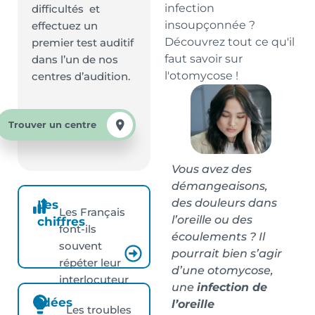
infection
difficultés et
insoupçonnée ?
effectuez un
Découvrez tout ce qu'il
premier test auditif
faut savoir sur
dans l’un de nos
l'otomycose !
centres d’audition.
Trouver un centre
Vous avez des
démangeaisons,
des douleurs dans
Les
Les Français
l’oreille ou des
chiffres
font-ils
écoulements ? Il
souvent
pourrait bien s’agir
répéter leur
d’une otomycose,
interlocuteur
une
infection de
?
Idées
l’oreille
Les troubles