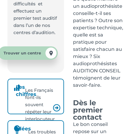
difficultés et
un audioprothésiste
effectuez un
conseille-t-il ses
premier test auditif
patients ? Outre son
dans l’un de nos
expertise technique,
centres d’audition.
quelle est sa
pratique pour
satisfaire chacun au
Trouver un centre
mieux ? Six
audioprothésistes
AUDITION CONSEIL
témoignent de leur
savoir-faire.
Les
Les Français
chiffres
font-ils
Dès le
souvent
premier
répéter leur
contact
interlocuteur
Le bon conseil
?
Idées
repose sur un
Les troubles