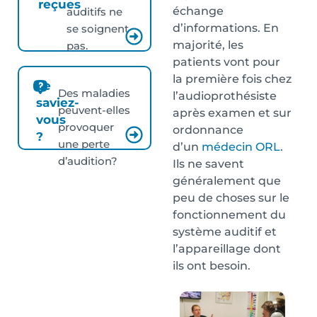
reçues
échange
auditifs ne
d’informations. En
se soignent
majorité, les
pas.
patients vont pour
la première fois chez
Le
Des maladies
l’audioprothésiste
saviez-
peuvent-elles
après examen et sur
vous
provoquer
ordonnance
?
une perte
d’un
médecin ORL
.
d’audition?
Ils ne savent
généralement que
peu de choses sur le
fonctionnement du
système auditif et
l’appareillage dont
ils ont besoin.