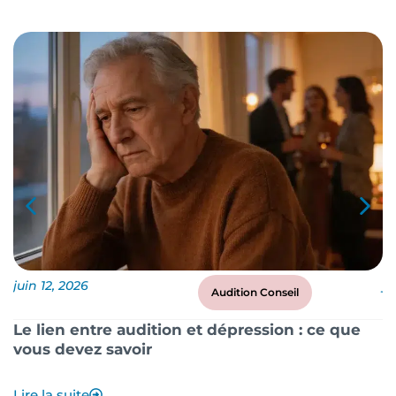
juin 12, 2026
ju
Audition Conseil
Le lien entre audition et dépression : ce que
P
vous devez savoir
?
Lire la suite
Li