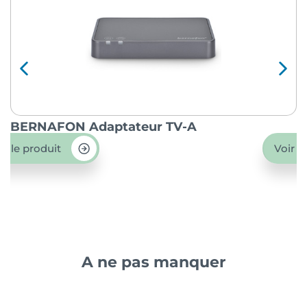
BERNAFON Adaptateur TV-A
O
ir le produit
Voir l
A ne pas manquer