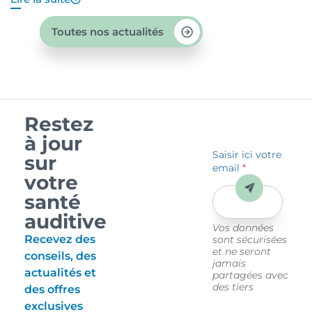
Toutes nos actualités
Restez
à jour
Saisir ici votre
sur
email
*
votre
Envoyer
santé
auditive
Vos données
Recevez des
sont sécurisées
et ne seront
conseils, des
jamais
actualités et
partagées avec
des tiers
des offres
exclusives