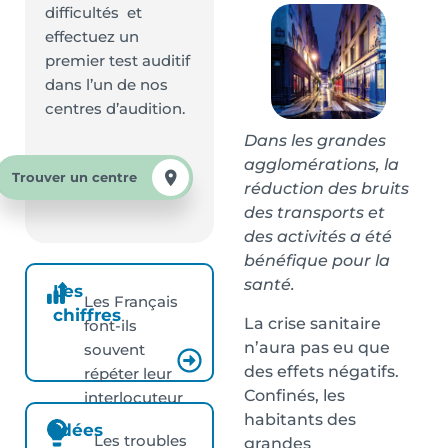
difficultés et
effectuez un
premier test auditif
dans l’un de nos
centres d’audition.
Dans les grandes
agglomérations, la
Trouver un centre
réduction des bruits
des transports et
des activités a été
bénéfique pour la
santé.
Les
Les Français
chiffres
La crise sanitaire
font-ils
n’aura pas eu que
souvent
des effets négatifs.
répéter leur
Confinés, les
interlocuteur
habitants des
?
Idées
Les troubles
grandes