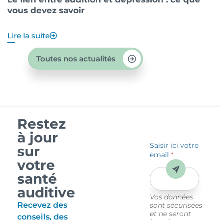
vous devez savoir
?
Lire la suite
Li
Toutes nos actualités
Restez
à jour
Saisir ici votre
sur
email
*
votre
Envoyer
santé
auditive
Vos données
Recevez des
sont sécurisées
et ne seront
conseils, des