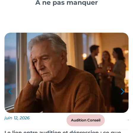
A ne pas manquer
juin 12, 2026
ju
Audition Conseil
Le lien entre audition et dépression : ce que
P