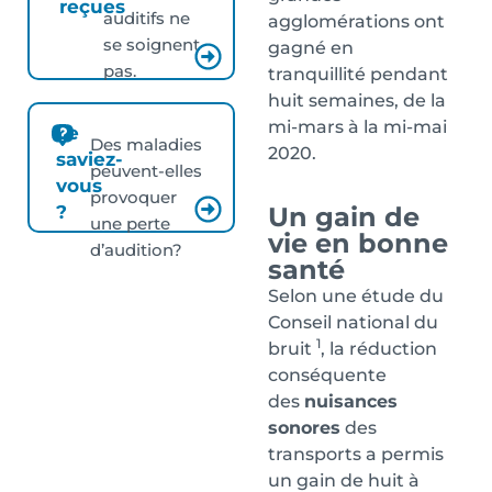
reçues
auditifs ne
agglomérations ont
se soignent
gagné en
pas.
tranquillité pendant
huit semaines, de la
mi-mars à la mi-mai
Le
Des maladies
2020.
saviez-
peuvent-elles
vous
provoquer
Un gain de
?
une perte
vie en bonne
d’audition?
santé
Selon une étude du
Conseil national du
1
bruit
, la réduction
conséquente
des
nuisances
sonores
des
transports a permis
un gain de huit à