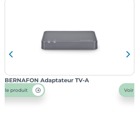
BERNAFON Adaptateur TV-A
O
ir le produit
Voir l