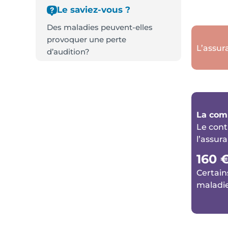
Le saviez-vous ?
Des maladies peuvent-elles
provoquer une perte
L’assur
d’audition?
La com
Le cont
l’assur
160 
Certain
maladie