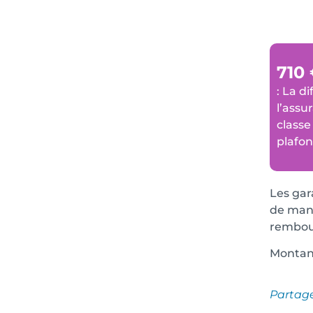
710
: La d
l’assu
classe
plafon
Les gar
de mani
rembour
Montant
Partag