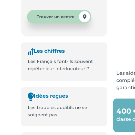
Trouver un centre
Les chiffres
Les Français font-ils souvent
répéter leur interlocuteur ?
Les aid
complém
garanti
Idées reçues
Les troubles auditifs ne se
400 
soignent pas.
classe d