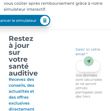
vous coûter après remboursement grâce à notre
simulateur interactif.
ancer le simulateur
Restez
à jour
Saisir ici votre
sur
email
*
votre
Envoyer
santé
auditive
Vos données
Recevez des
sont sécurisées
et ne seront
conseils, des
jamais
actualités et
partagées avec
des tiers
des offres
exclusives
directement