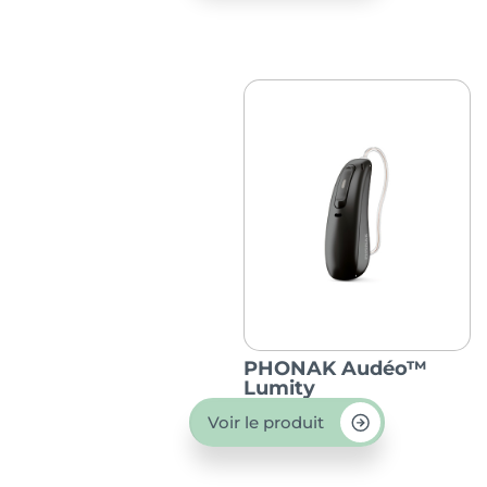
PHONAK Audéo™
Lumity
Voir le produit