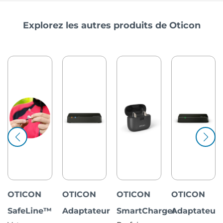
Explorez les autres produits de Oticon
OTICON
OTICON
OTICON
OTICON
p
SafeLine™
Adaptateur
SmartCharger
Adaptateur