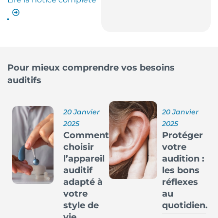
Pour mieux comprendre vos besoins
auditifs
20 Janvier
20 Janvier
2025
2025
Comment
Protéger
choisir
votre
l’appareil
audition :
auditif
les bons
adapté à
réflexes
votre
au
style de
quotidien.
vie.