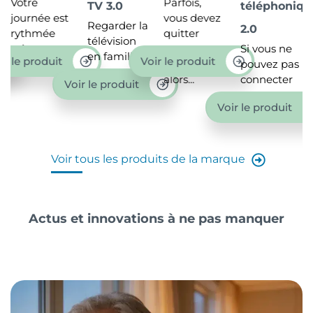
Votre
Parfois,
TV 3.0
téléphoniqu
journée est
vous devez
Regarder la
2.0
rythmée
quitter
télévision
selon vos
votre
Si vous ne
en famille
ir le produit
Voir le produit
envies...
domicile
pouvez pas
ou entre...
alors...
connecter
Voir le produit
vos...
Voir le produit
Voir tous les produits de la marque
Actus et innovations à ne pas manquer