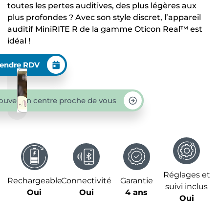
toutes les pertes auditives, des plus légères aux
plus profondes ? Avec son style discret, l’appareil
auditif MiniRITE R de la gamme Oticon Real™ est
idéal !
endre RDV
ouver un centre proche de vous
Réglages et
Rechargeable
Connectivité
Garantie
suivi inclus
Oui
Oui
4 ans
Oui