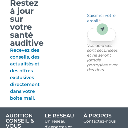
Restez
à jour
Saisir ici votre
sur
email
*
votre
Envoyer
santé
auditive
Vos données
Recevez des
sont sécurisées
et ne seront
conseils, des
jamais
actualités et
partagées avec
des tiers
des offres
exclusives
directement
dans votre
boîte mail.
AUDITION
LE RÉSEAU
À PROPOS
CONSEIL &
Un réseau
Contactez-nous
VOUS
d’expertes et