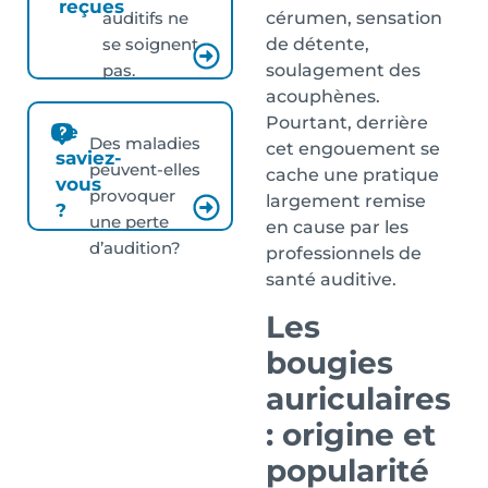
reçues
cérumen, sensation
auditifs ne
de détente,
se soignent
soulagement des
pas.
acouphènes.
Pourtant, derrière
Le
Des maladies
cet engouement se
saviez-
peuvent-elles
cache une pratique
vous
provoquer
largement remise
?
une perte
en cause par les
d’audition?
professionnels de
santé auditive.
Les
bougies
auriculaires
: origine et
popularité