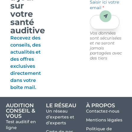
Saisir ici votre
sur
email
*
votre
Envoyer
santé
auditive
Vos données
Recevez des
sont sécurisées
et ne seront
conseils, des
jamais
actualités et
partagées avec
des tiers
des offres
exclusives
directement
dans votre
boîte mail.
AUDITION
LE RÉSEAU
À PROPOS
CONSEIL &
Un réseau
Contactez-nous
VOUS
d’expertes et
Mentions légales
Test auditif en
d’experts
ligne
Politique de
Carte de nos