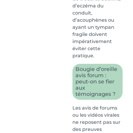
d’eczéma du
conduit,
d’acouphènes ou
ayant un tympan
fragile doivent
impérativement
éviter cette
pratique.
Bougie d’oreille
avis forum :
peut-on se fier
aux
témoignages ?
Les avis de forums
ou les vidéos virales
ne reposent pas sur
des preuves