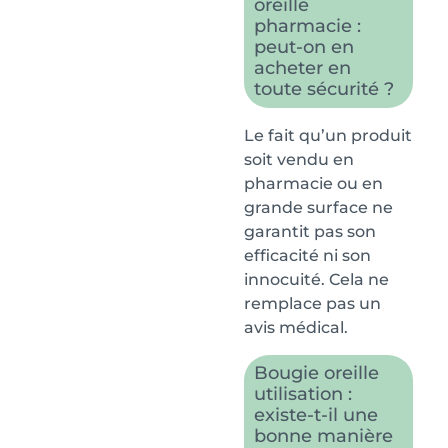
oreille
pharmacie :
peut-on en
acheter en
toute sécurité ?
Le fait qu’un produit
soit vendu en
pharmacie ou en
grande surface ne
garantit pas son
efficacité ni son
innocuité. Cela ne
remplace pas un
avis médical.
Bougie oreille
utilisation :
existe-t-il une
bonne manière