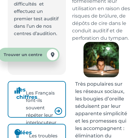
formellement leur
difficultés et
utilisation en raison des
effectuez un
risques de brûlure, de
premier test auditif
dépôts de cire dans le
dans l’un de nos
conduit auditif et de
centres d’audition.
perforation du tympan.
Trouver un centre
Très populaires sur
Les
les réseaux sociaux,
Les Français
chiffres
les bougies d’oreille
font-ils
séduisent par leur
souvent
apparente simplicité
répéter leur
et les promesses qui
interlocuteur
les accompagnent :
?
Idées
élimination du
Les troubles