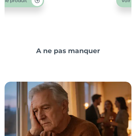
ir le produit
Voir l
A ne pas manquer