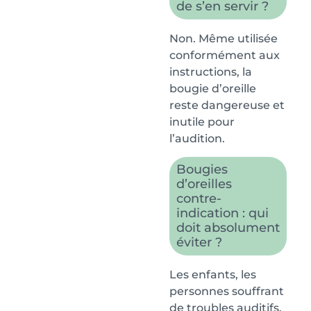
de s’en servir ?
Non. Même utilisée
conformément aux
instructions, la
bougie d’oreille
reste dangereuse et
inutile pour
l’audition.
Bougies
d’oreilles
contre-
indication : qui
doit absolument
éviter ?
Les enfants, les
personnes souffrant
de troubles auditifs,