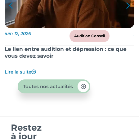
juin 12, 2026
ju
Audition Conseil
Le lien entre audition et dépression : ce que
P
vous devez savoir
?
Lire la suite
Li
Toutes nos actualités
Restez
à jour