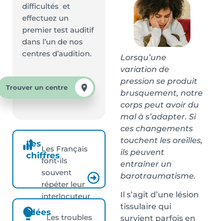
difficultés et
effectuez un
premier test auditif
dans l’un de nos
centres d’audition.
Lorsqu’une
variation de
pression se produit
Trouver un centre
brusquement, notre
corps peut avoir du
mal à s’adapter. Si
ces changements
touchent les oreilles,
Les
Les Français
ils peuvent
chiffres
font-ils
entraîner un
souvent
barotraumatisme.
répéter leur
Il s’agit d’une lésion
interlocuteur
tissulaire qui
?
Idées
Les troubles
survient parfois en