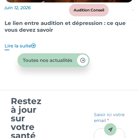
juin 12, 2026
ju
Audition Conseil
Le lien entre audition et dépression : ce que
P
vous devez savoir
?
Lire la suite
Li
Toutes nos actualités
Restez
à jour
Saisir ici votre
sur
email
*
votre
Envoyer
santé