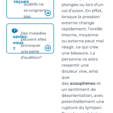
reçues
auditifs ne
plongée ou lors d’un
se soignent
vol d’avion. En effet,
pas.
lorsque la pression
externe change
rapidement, l’oreille
Le
Des maladies
interne, moyenne
saviez-
peuvent-elles
ou externe peut mal
vous
provoquer
réagir, ce qui crée
?
une perte
une blessure. La
d’audition?
personne va alors
ressentir une
douleur vive, ainsi
que
des
acouphènes
et
un sentiment de
désorientation, avec
potentiellement une
rupture du tympan.