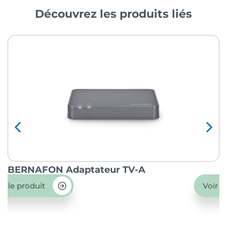
Découvrez les produits liés
BERNAFON Adaptateur TV-A
O
ir le produit
Voir l