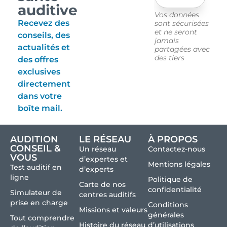
auditive
Vos données
Recevez des
sont sécurisées
et ne seront
conseils, des
jamais
actualités et
partagées avec
des tiers
des offres
exclusives
directement
dans votre
boîte mail.
AUDITION
LE RÉSEAU
À PROPOS
CONSEIL &
Un réseau
Contactez-nous
VOUS
d’expertes et
Mentions légales
Test auditif en
d’experts
ligne
Politique de
Carte de nos
confidentialité
Simulateur de
centres auditifs
prise en charge
Conditions
Missions et valeurs
générales
Tout comprendre
Histoire du réseau
d’utilisations